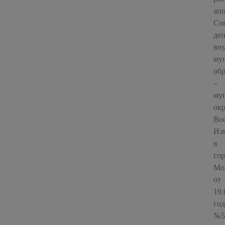
апп
Со
деп
вн
му
об
–
му
окр
Во
Из
в
гор
Мо
от
19.
год
№5