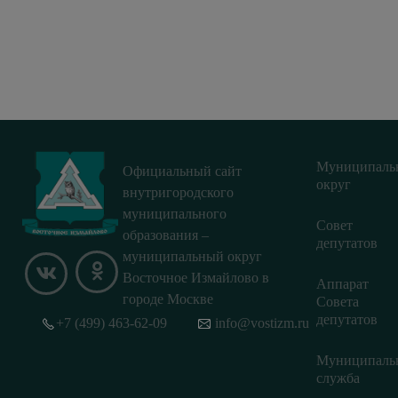
Муниципаль
Официальный сайт
округ
внутригородского
муниципального
Совет
образования –
депутатов
муниципальный округ
Восточное Измайлово в
Аппарат
городе Москве
Совета
депутатов
+7 (499) 463-62-09
info@vostizm.ru
Муниципаль
служба