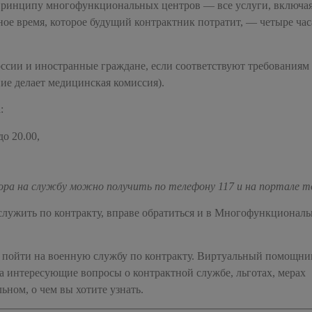
 принципу многофункциональных центров — все услуги, включая
ое время, которое будущий контрактник потратит, — четыре час
ссии и иностранные граждане, если соответствуют требованиям
ние делает медицинская комиссия).
:
о 20.00,
ора на службу можно получить по телефону 117 и на портале mo
лужить по контракту, вправе обратиться и в Многофункционал
х пойти на военную службу по контракту. Виртуальный помощни
на интересующие вопросы о контрактной службе, льготах, мерах
ьном, о чем вы хотите узнать.