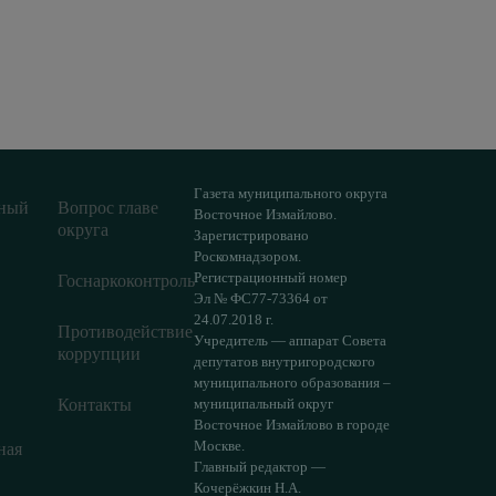
Газета муниципального округа
ный
Вопрос главе
Восточное Измайлово.
округа
Зарегистрировано
Роскомнадзором.
Регистрационный номер
Госнаркоконтроль
Эл № ФС77-73364 от
24.07.2018 г.
Противодействие
Учредитель — аппарат Совета
коррупции
депутатов внутригородского
муниципального образования –
Контакты
муниципальный округ
Восточное Измайлово в городе
Москве.
ная
Главный редактор —
Кочерёжкин Н.А.