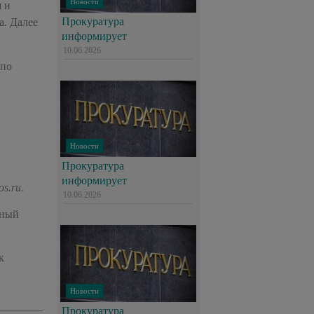
Новости
 и
Прокуратура
а. Далее
информирует
10.06.2026
 по
Новости
Прокуратура
информирует
s.ru.
10.06.2026
ьный
к
Новости
Прокуратура