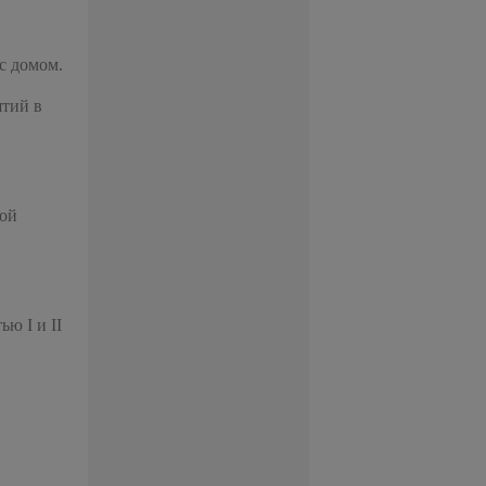
с домом.
ятий в
той
ю I и II