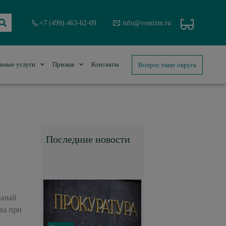
+7 (499) 463-62-09
info@vostizm.ru
Вопрос главе округа
ьные услуги
Призыв
Контакты
Последние новости
льный
ва при