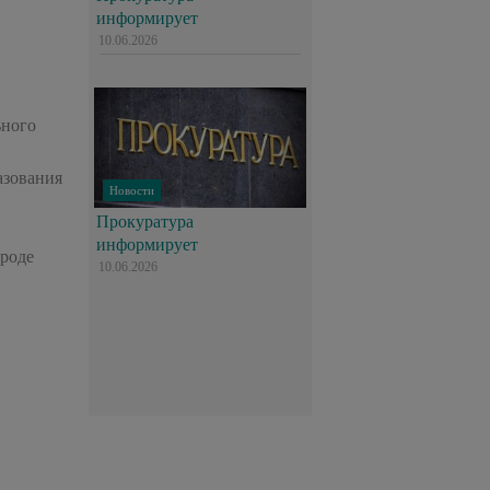
информирует
10.06.2026
ьного
азования
Новости
Прокуратура
информирует
ороде
10.06.2026