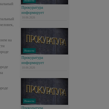
Новости
ипальный
Прокуратура
информирует
10.06.2026
ипальный
человек,
нием на
сти
Новости
ороде
Прокуратура
информирует
ороде
10.06.2026
на
ороде
Новости
Прокуратура