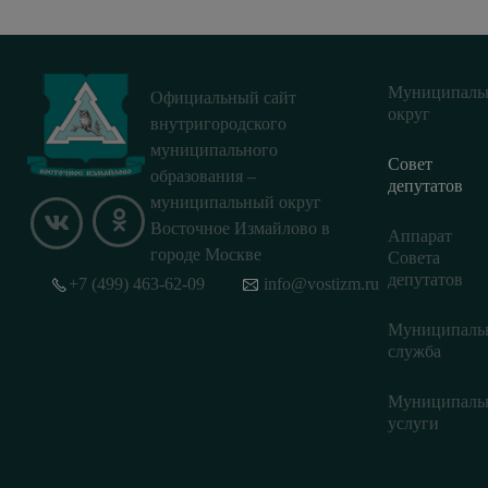
Муниципаль
Официальный сайт
округ
внутригородского
муниципального
Совет
образования –
депутатов
муниципальный округ
Восточное Измайлово в
Аппарат
городе Москве
Совета
депутатов
+7 (499) 463-62-09
info@vostizm.ru
Муниципаль
служба
Муниципаль
услуги