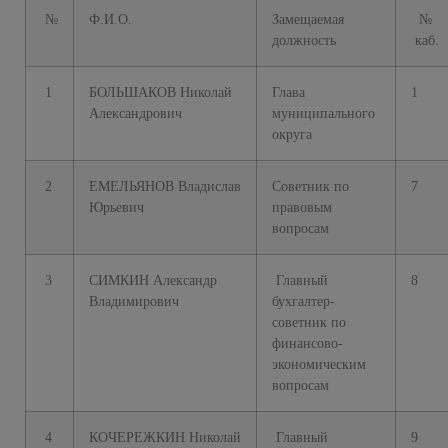
№
Ф.И.О.
Замещаемая
№
должность
каб.
1
БОЛЬШАКОВ
Николай
Глава
1
Александрович
муниципального
округа
2
ЕМЕЛЬЯНОВ
Владислав
Советник по
7
Юрьевич
правовым
вопросам
3
СИМКИН
Александр
Главный
8
Владимирович
бухгалтер-
советник по
финансово-
экономическим
вопросам
4
КОЧЕРЕЖКИН
Николай
Главный
9