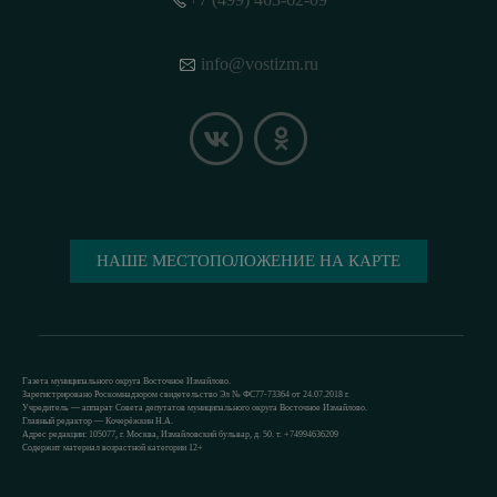
info@vostizm.ru
НАШЕ МЕСТОПОЛОЖЕНИЕ НА КАРТЕ
Газета муниципального округа Восточное Измайлово.
Зарегистрировано Роскомнадзором свидетельство Эл № ФС77-73364 от 24.07.2018 г.
Учредитель — аппарат Совета депутатов муниципального округа Восточное Измайлово.
Главный редактор — Кочерёжкин Н.А.
Адрес редакции: 105077, г. Москва, Измайловский бульвар, д. 50. т. +74994636209
Содержит материал возрастной категории 12+