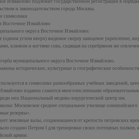
ное Измайлово подлежит государственной регистрации в порядк
ьством и законодательством города Москвы.
ие символики
га Восточное Измайлово
иципального округа Восточное Измайлово:
ое (одним углом вверх) видимое сверху шанцевое укрепление, вн
зами, клювом и когтями сова, сидящая на серебряном же отвлече
 герба муниципального округа Восточное Измайлово.
ражены исторические, культурные и географические особенност
спользуется в символике разнообразных учебных заведений, цен
Измайлово издавна славится многочисленными образовательны
Среди них Национальный медико-хирургический центр им.
колы: Московское среднее специальное училище олимпийского 
овые резервы».
ует земляные валы, сохранившиеся от крепости петровских вре
было создано Петром I для тренировки своих потешных полков, 
йской армии.