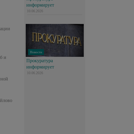
информирует
10.06.2026
рации
Новости
б и
Прокуратура
информирует
10.06.2026
нной
айлово