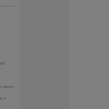
ный
е
о округа
ые и