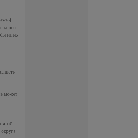
хеме 4–
ального
ербы иных
евышать
не может
риятий
 округа