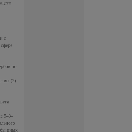
оящего
и с
 сфере
ербов по
сквы (2)
круга
ме 5–3–
ального
ербы иных