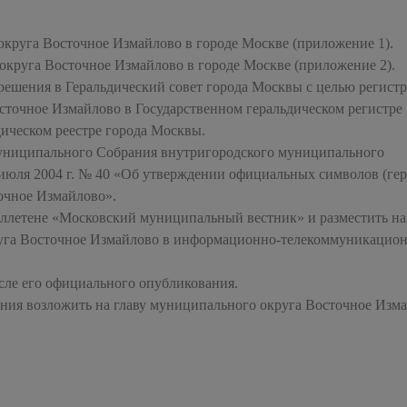
округа Восточное Измайлово в городе Москве (приложение 1).
округа Восточное Измайлово в городе Москве (приложение 2).
 решения в Геральдический совет города Москвы с целью регист
сточное Измайлово в Государственном геральдическом регистре
дическом реестре города Москвы.
муниципального Собрания внутригородского муниципального
июля 2004 г. № 40 «Об утверждении официальных символов (гер
очное Измайлово».
юллетене «Московский муниципальный вестник» и разместить на
уга Восточное Измайлово в информационно-телекоммуникацио
осле его официального опубликования.
ения возложить на главу муниципального округа Восточное Изм