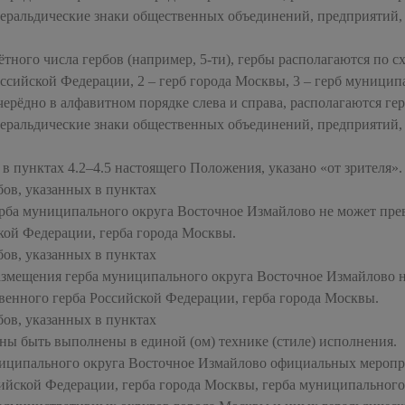
еральдические знаки общественных объединений, предприятий,
ного числа гербов (например, 5-ти), гербы располагаются по с
оссийской Федерации, 2 – герб города Москвы, 3 – герб муницип
черёдно в алфавитном порядке слева и справа, располагаются г
еральдические знаки общественных объединений, предприятий,
 в пунктах 4.2–4.5 настоящего Положения, указано «от зрителя».
ов, указанных в пунктах
герба муниципального округа Восточное Измайлово не может пр
кой Федерации, герба города Москвы.
ов, указанных в пунктах
размещения герба муниципального округа Восточное Измайлово 
венного герба Российской Федерации, герба города Москвы.
ов, указанных в пунктах
ны быть выполнены в единой (ом) технике (стиле) исполнения.
ниципального округа Восточное Измайлово официальных мероп
ийской Федерации, герба города Москвы, герба муниципального