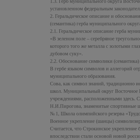
1.3. Герб муниципального округа Восточ
установленном федеральным законодател
2. Геральдическое описание и обоснован
(семантика) герба муниципального окру
2.1. Геральдическое описание герба мун
«В зеленом поле – серебряное треугольн
которого того же металла с золотыми гла
дубовом суку».
2.2. Обоснование символики (семантика)
В гербе языком символов и аллегорий от
муниципального образования.
Сова, как символ знаний, традиционно и
школ. Муниципальный округ Восточное 
учреждениями, расположенными здесь. 
Н.И.Пирогова, знаменитые спортивные ш
№ 1, Школа олимпийского резерва «Труд
Военное укрепление (шанцы) символизир
Считается, что Строкинское укрепление 
впоследствии стали основой новой росси