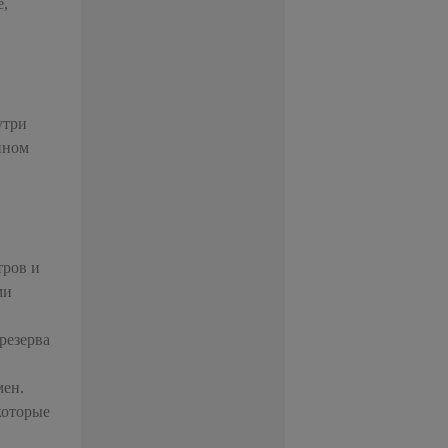
е,
утри
нном
и
тров и
ми
резерва
мен.
которые