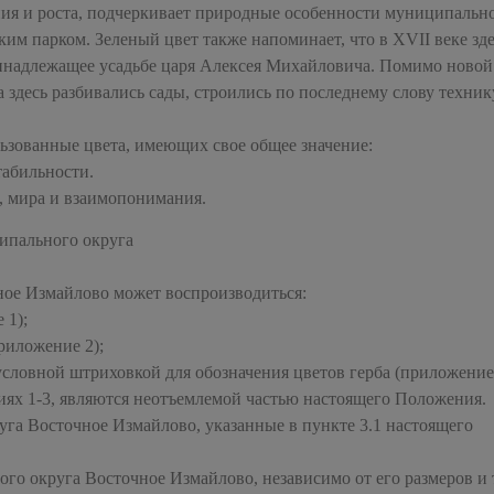
ния и роста, подчеркивает природные особенности муниципальн
ким парком. Зеленый цвет также напоминает, что в XVII веке зд
ринадлежащее усадьбе царя Алексея Михайловича. Помимо новой
 здесь разбивались сады, строились по последнему слову техник
ьзованные цвета, имеющих свое общее значение:
табильности.
, мира и взаимопонимания.
ипального округа
ное Измайлово может воспроизводиться:
 1);
риложение 2);
словной штриховкой для обозначения цветов герба (приложение 
иях 1-3, являются неотъемлемой частью настоящего Положения.
уга Восточное Измайлово, указанные в пункте 3.1 настоящего
ого округа Восточное Измайлово, независимо от его размеров и