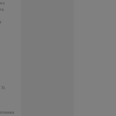
ого
есь
у
3).
 техники