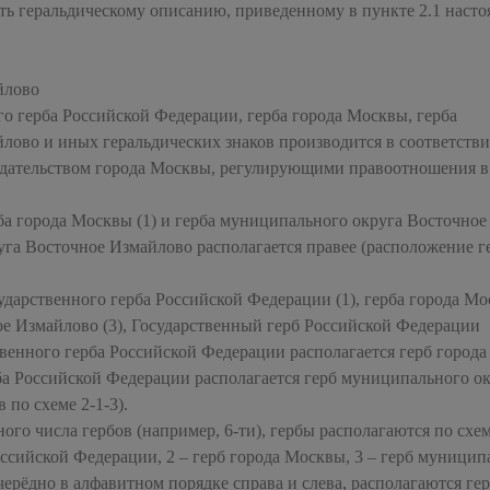
ть геральдическому описанию, приведенному в пункте 2.1 наст
йлово
го герба Российской Федерации, герба города Москвы, герба
ово и иных геральдических знаков производится в соответстви
одательством города Москвы, регулирующими правоотношения в
а города Москвы (1) и герба муниципального округа Восточное
уга Восточное Измайлово располагается правее (расположение г
дарственного герба Российской Федерации (1), герба города Мо
е Измайлово (3), Государственный герб Российской Федерации
твенного герба Российской Федерации располагается герб города
ба Российской Федерации располагается герб муниципального о
по схеме 2-1-3).
го числа гербов (например, 6-ти), гербы располагаются по схе
оссийской Федерации, 2 – герб города Москвы, 3 – герб муницип
черёдно в алфавитном порядке справа и слева, располагаются г