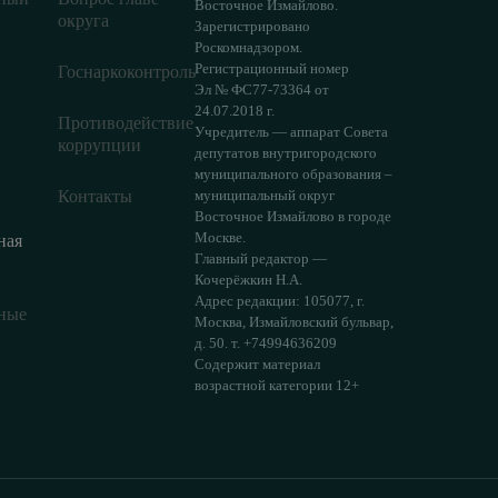
Восточное Измайлово.
округа
Зарегистрировано
Роскомнадзором.
Регистрационный номер
Госнаркоконтроль
Эл № ФС77-73364 от
24.07.2018 г.
Противодействие
Учредитель — аппарат Совета
коррупции
депутатов внутригородского
муниципального образования –
Контакты
муниципальный округ
Восточное Измайлово в городе
Москве.
ная
Главный редактор —
Кочерёжкин Н.А.
Адрес редакции: 105077, г.
ные
Москва, Измайловский бульвар,
д. 50. т. +74994636209
Содержит материал
возрастной категории 12+