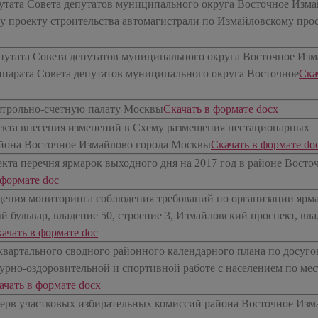
тата Совета депутатов муниципального округа Восточное Изм
у проекту строительства автомагистрали по Измайловскому про
путата Совета депутатов муниципального округа Восточное Из
ппарата Совета депутатов муниципального округа Восточное
​Ска
нтрольно-счетную палату Москвы
​Скачать в формате docx
екта внесения изменений в Схему размещения нестационарных
айона Восточное Измайлово города Москвы
​Скачать в формате do
кта перечня ярмарок выходного дня на 2017 год в районе Восто
 формате doc
едения мониторинга соблюдения требований по организации ярм
й бульвар, владение 50, строение 3, Измайловский проспект, вл
качать в формате doс
квартального сводного районного календарного плана по досуго
урно-оздоровительной и спортивной работе с населением по мес
качать в формате docx
ерв участковых избирательных комиссий района Восточное Изм