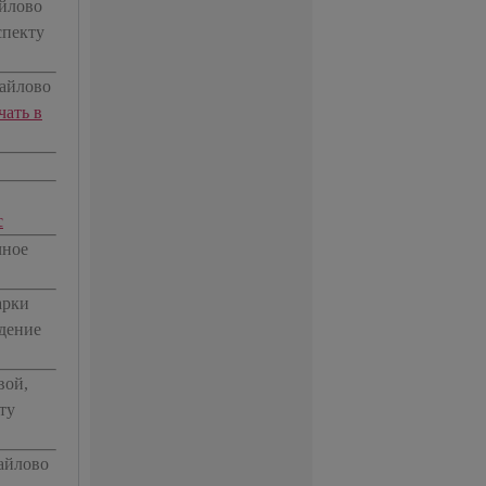
айлово
спекту
майлово
чать в
c
чное
арки
адение
вой,
ту
айлово