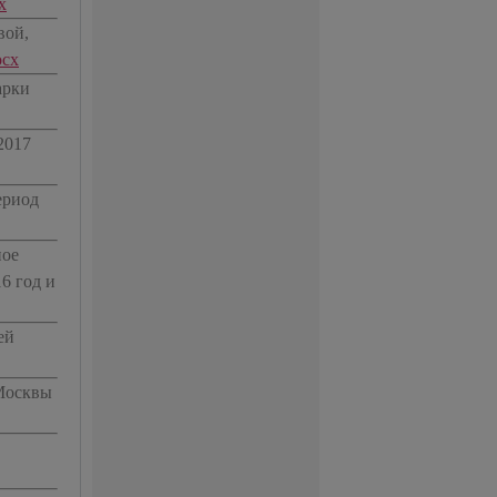
x
вой,
ocx
арки
2017
ериод
ное
6 год и
ей
Москвы