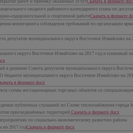
ткрытие работ и приемку оказанных услуг
​Скачать в формате doc
квартального сводного районного календарного плана по досуго
турно-оздоровительной и спортивной работе
​Скачать в формате d
едения мониторинга соблюдения требований по организации ярм
ета депутатов муниципального округа Восточное Измайлово на 
льного округа Восточное Измайлово на 2017 год и плановый п
ocx
ий в решение Совета депутатов муниципального округа Восточ
«О бюджете муниципального округа Восточное Измайлово на 201
Скачать в формате docx
екта схемы нестационарных торговых объектов со специализаци
едении публичных слушаний по Схеме теплоснабжения города 
звития присоединённых территорий
Скачать в формате docx
ероприятиях по социально-экономическому развитию района
 на 2017 год
​Скачать в формате docx