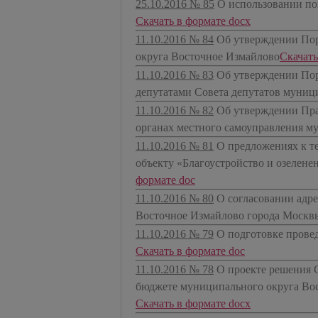
25.10.2016 № 85
О использовании пом
Скачать в формате docx
11.10.2016 № 84
Об утверждении Пор
округа Восточное Измайлово
​Скачат
11.10.2016 № 83
Об утверждении Пор
депутатами Совета депутатов муниц
11.10.2016 № 82
Об утверждении Пра
органах местного самоуправления м
11.10.2016 № 81
О предложениях к т
объекту «Благоустройство и озелене
формате doc
11.10.2016 № 80
О согласовании адре
Восточное Измайлово города Москв
11.10.2016 № 79
О подготовке прове
Скачать в формате doc
11.10.2016 № 78
О проекте решения 
бюджете муниципального округа Вос
Скачать в формате docx