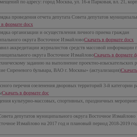
ещений по адресу: город Москва, ул. 16-я Парковая, вл. 21, корп
ядка проведения отчета депутата Совета депутатов муниципаль
ь в формате docx
ядка организации и осуществления личного приема граждан
ипального округа Восточное Измайлово
​Скачать в формате docx
вил аккредитации журналистов средств массовой информации 
униципального округа Восточное Измайлово
​Скачать в формате d
ехническому заданию на выполнение проектно-изыскательских р
ние Сиреневого бульвара, ВАО г. Москвы» (актуализация)
​Скачать
сного перечня озеленения дворовых территорий 3-й категории 
ы
​Скачать в формате doc
дения культурно-массовых, спортивных, праздничных мероприя
Совета депутатов муниципального округа Восточное Измайлово
точное Измайлово на 2017 год и плановый период 2018-2019 го