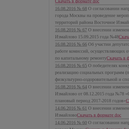
Скачать в формате doc
16.08.2016 № 68
О согласовании нап
города Москвы на проведение мероп
территорий района Восточное Изма
16.08.2016 № 67
О внесении изменен
Измайлово 15.09.2015 года №48
​Скач
16.08.2016 № 66
Об участии депутат
работе комиссий, осуществляющих о
по капитальному ремонту
​Скачать в 
16.08.2016 № 65
О победителях конку
реализацию социальных программ (п
физкультурно-оздоровительной и сп
16.08.2016 № 64
О внесении изменен
Измайлово от 08.12.2015 года №78 
плановый период 2017-2018 годов»
​
14.06.2016 № 61
О внесении изменен
Измайлово
​Скачать в формате doc
14.06.2016 № 60
О согласовании нап