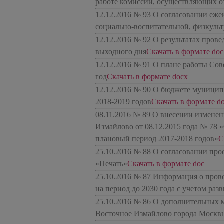
работе комиссий, осуществляющих о
12.12.2016 № 93
О согласовании еже
социально-воспитательной, физкуль
12.12.2016 № 92
О результатах пров
выходного дня
​Скачать в формате doc
12.12.2016 № 91
О плане работы Сов
год
​Скачать в формате docx
12.12.2016 № 90
О бюджете муниципа
2018-2019 годов
​Скачать в формате d
08.11.2016 № 89
О внесении изменен
Измайлово от 08.12.2015 года № 78 
плановый период 2017-2018 годов»
​
25.10.2016 № 88
О согласовании про
«Печать»
​Скачать в формате doc
25.10.2016 № 87
Информация о пров
на период до 2030 года с учетом ра
25.10.2016 № 86
О дополнительных м
Восточное Измайлово города Москвы