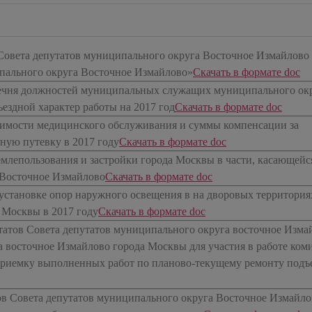
Совета депутатов муниципального округа Восточное Измайлово
пального округа Восточное Измайлово»
​Скачать в формате doc
речня должностей муниципальных служащих муниципального ок
ездной характер работы на 2017 год
​Скачать в формате doc
имости медицинского обслуживания и суммы компенсации за
ную путевку в 2017 году
​Скачать в формате doc
емлепользования и застройки города Москвы в части, касающейс
 Восточное Измайлово
​Скачать в формате doc
установке опор наружного освещения в на дворовых территория
 Москвы в 2017 году
​Скачать в формате doc
татов Совета депутатов муниципального округа восточное Изма
 восточное Измайлово города Москвы для участия в работе ком
риемку выполненных работ по планово-текущему ремонту подъе
ов Совета депутатов муниципального округа Восточное Измайло