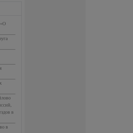
 «О
руга
я
х
йлово
иссий,
здов в
во в