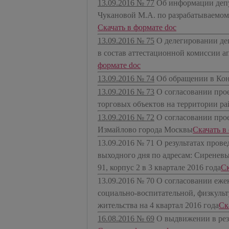
13.09.2016 № 77
Об информации депу
Чукановой М.А. по разрабатываемом
Скачать в формате doc
13.09.2016 № 75
О делегировании де
в состав аттестационной комиссии а
формате doc
13.09.2016 № 74
Об обращении в Ко
13.09.2016 № 73
О согласовании про
торговых объектов на территории р
13.09.2016 № 72
О согласовании прое
Измайлово города Москвы
​Скачать в
13.09.2016 № 71
О результатах пров
выходного дня по адресам: Сиреневы
91, корпус 2 в 3 квартале 2016 года
​С
13.09.2016 № 70
О согласовании еже
социально-воспитательной, физкульт
жительства на 4 квартал 2016 года
​С
16.08.2016 № 69
О выдвижении в рез