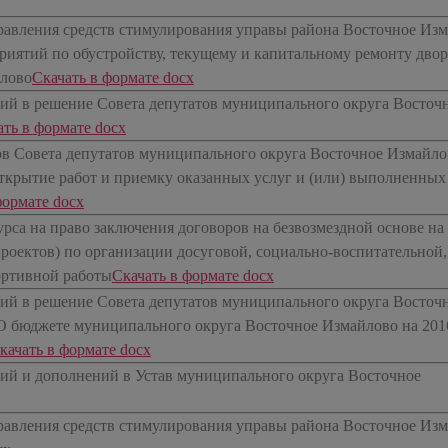
равления средств стимулирования управы района Восточное Из
риятий по обустройству, текущему и капитальному ремонту дво
йлово
​Скачать в формате docx
ий в решение Совета депутатов муниципального округа Восточ
ать в формате docx
ов Совета депутатов муниципального округа Восточное Измайло
ткрытие работ и приемку оказанных услуг и (или) выполненных
формате docx
рса на право заключения договоров на безвозмездной основе на
роектов) по организации досуговой, социально-воспитательной,
ортивной работы
​Скачать в формате docx
ий в решение Совета депутатов муниципального округа Восточ
«О бюджете муниципального округа Восточное Измайлово на 201
Скачать в формате docx
ий и дополнений в Устав муниципального округа Восточное
равления средств стимулирования управы района Восточное Из