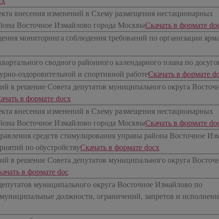
cx
екта внесения изменений в Схему размещения нестационарных
айона Восточное Измайлово города Москвы
​Скачать в формате do
едения мониторинга соблюдения требований по организации ярм
квартального сводного районного календарного плана по досуго
турно-оздоровительной и спортивной работе
​Скачать в формате d
ий в решение Совета депутатов муниципального округа Восточ
качать в формате docx
екта внесения изменений в Схему размещения нестационарных
айона Восточное Измайлово города Москвы
​Скачать в формате do
правления средств стимулирования управы района Восточное Из
риятий по обустройству
​Скачать в формате docx
ий в решение Совета депутатов муниципального округа Восточ
качать в формате doc
депутатов муниципального округа Восточное Измайлово по
униципальные должности, ограничений, запретов и исполнени