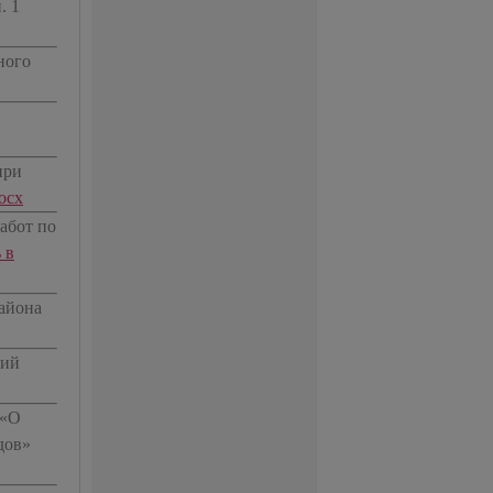
. 1
ного
при
ocx
абот по
 в
района
тий
 «О
дов»