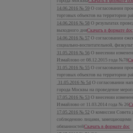
города Москвы
​Скачать в формате do
14.06.2016 № 59
О согласовании про
торговых объектов на территории р
14.06.2016 № 58
О результатах пров
выходного дня
​Скачать в формате doc
14.06.2016 № 57
О согласовании еже
социально-воспитательной, физкуль
31.05.2016 № 56
О внесении изменен
Измайлово от 08.12.2015 года №78
​С
31.05.2016 № 55
О согласовании про
торговых объектов на территории р
31.05.2016 № 54
О согласовании на
города Москвы на проведение мероп
17.05.2016 № 53
О внесении изменен
Измайлово от 11.03.2014 года № 26
​С
17.05.2016 № 52
О комиссии Совета 
соблюдению лицами, замещающими м
обязанностей
​Скачать в формате doc