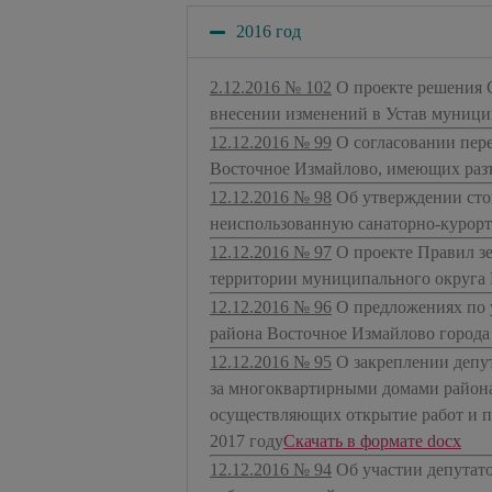
2016 год
2.12.2016 № 102
О проекте решения 
внесении изменений в Устав муници
12.12.2016 № 99
О согласовании пе
Восточное Измайлово, имеющих разъ
12.12.2016 № 98
Об утверждении сто
неиспользованную санаторно-курорт
12.12.2016 № 97
О проекте Правил з
территории муниципального округа
12.12.2016 № 96
О предложениях по 
района Восточное Измайлово города
12.12.2016 № 95
О закреплении депу
за многоквартирными домами района
осуществляющих открытие работ и п
2017 году
​Скачать в формате docx
12.12.2016 № 94
Об участии депутат