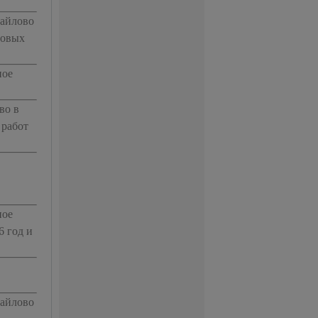
майлово
ровых
ное
во в
 работ
ное
6 год и
майлово