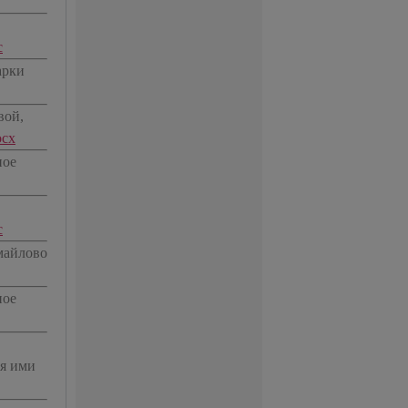
c
арки
вой,
ocx
ное
c
майлово
ное
я ими