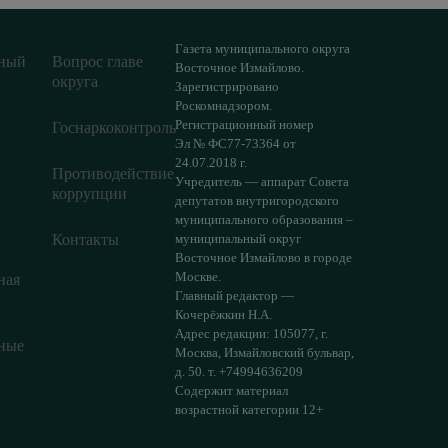
Газета муниципального округа
ный
Вопрос главе
Восточное Измайлово.
округа
Зарегистрировано
Роскомнадзором.
Регистрационный номер
Госнаркоконтроль
Эл № ФС77-73364 от
24.07.2018 г.
Противодействие
Учредитель — аппарат Совета
коррупции
депутатов внутригородского
муниципального образования –
Контакты
муниципальный округ
Восточное Измайлово в городе
Москве.
ная
Главный редактор —
Кочерёжкин Н.А.
Адрес редакции: 105077, г.
ные
Москва, Измайловский бульвар,
д. 50. т. +74994636209
Содержит материал
возрастной категории 12+