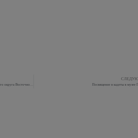
СЛЕДУ
Очередное заседание совета депутатов муниципального округа Восточное Измайлово
Посвящение в кадеты в музее