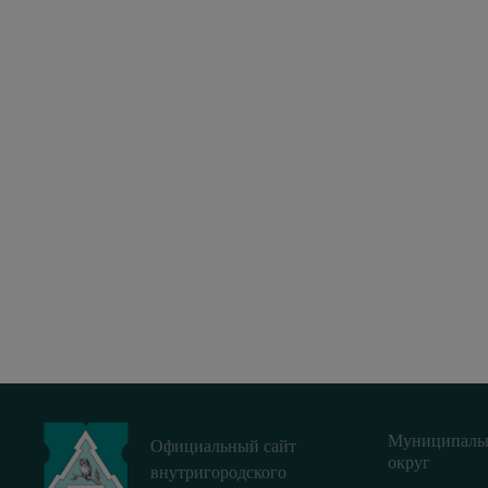
Муниципаль
Официальный сайт
округ
внутригородского