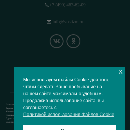
+7 (499) 463-62-09
info@vostizm.ru
x
НАШЕ МЕСТОПОЛОЖЕНИЕ НА КАРТЕ
Мы используем файлы Cookie для того,
чтобы сделать Ваше пребывание на
нашем сайте максимально удобным.
Продолжив использование сайта, вы
Газета муниципального округа Восточное Измайлово.
соглашаетесь с
Зарегистрировано Роскомнадзором свидетельство Эл № ФС77-73364 от 24.07.2018 г.
Учредитель — аппарат Совета депутатов муниципального округа Восточное Измайлово.
Политикой использования файлов Cookie
Главный редактор — Кочерёжкин Н.А.
Адрес редакции: 105077, г. Москва, Измайловский бульвар, д. 50. т. +74994636209
Содержит материал возрастной категории 12+