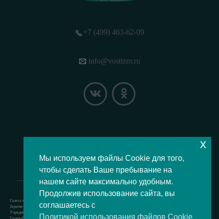
+7 (499) 463-62-09
info@vostizm.ru
x
НАШЕ МЕСТОПОЛОЖЕНИЕ НА КАРТЕ
Мы используем файлы Cookie для того,
чтобы сделать Ваше пребывание на
нашем сайте максимально удобным.
Продолжив использование сайта, вы
Газета муниципального округа Восточное Измайлово.
соглашаетесь с
Зарегистрировано Роскомнадзором свидетельство Эл № ФС77-73364 от 24.07.2018 г.
Учредитель — аппарат Совета депутатов муниципального округа Восточное Измайлово.
Политикой использования файлов Cookie
Главный редактор — Кочерёжкин Н.А.