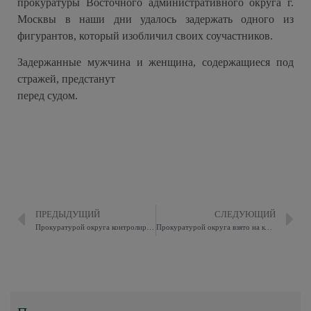
прокуратуры Восточного административного округа г.
Москвы в наши дни удалось задержать одного из
фигурантов, который изобличил своих соучастников.
Задержанные мужчина и женщина, содержащиеся под
стражей, предстанут
перед судом.
ПРЕДЫДУЩИЙ
СЛЕДУЮЩИЙ
Прокуратурой округа контролируется установление обстоятельств ДТП, в результате которого есть пострадавшие
Прокуратурой округа взято на контроль установление обстоятельств ДТП со смертельным исходом