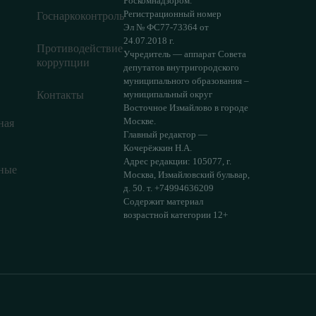
Роскомнадзором.
Регистрационный номер
Госнаркоконтроль
Эл № ФС77-73364 от
24.07.2018 г.
Противодействие
Учредитель — аппарат Совета
коррупции
депутатов внутригородского
муниципального образования –
Контакты
муниципальный округ
Восточное Измайлово в городе
Москве.
ная
Главный редактор —
Кочерёжкин Н.А.
Адрес редакции: 105077, г.
ные
Москва, Измайловский бульвар,
д. 50. т. +74994636209
Содержит материал
возрастной категории 12+