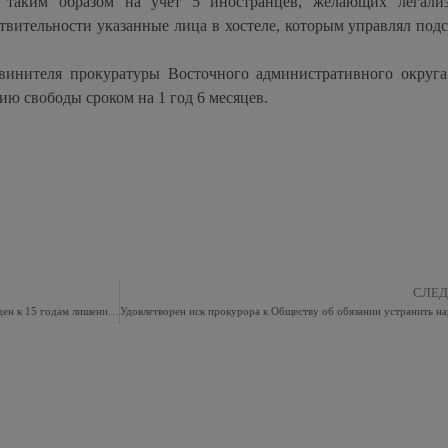
ь таким образом на учет 5 иностранцев, желающих легализ
ствительности указанные лица в хостеле, которым управлял под
винителя прокуратуры Восточного административного округа
ю свободы сроком на 1 год 6 месяцев.
СЛЕ
Вступил в силу приговор суда, которым убийца осужден к 15 годам лишения свободы