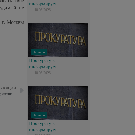
овать свое
информирует
судимый, не
10.06.2026
 г. Москвы
Новости
Прокуратура
информирует
10.06.2026
ДУЮЩИЙ
Удовлетворен иск прокурора к Обществу об обязании устранить нарушения требований пожарной безопасности объекта недвижимости
Новости
Прокуратура
информирует