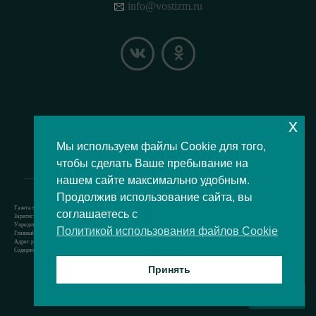
info@vostizm.ru
x
НАШЕ МЕСТОПОЛОЖЕНИЕ НА КАРТЕ
Мы используем файлы Cookie для того,
чтобы сделать Ваше пребывание на
нашем сайте максимально удобным.
Продолжив использование сайта, вы
Газета муниципального округа Восточное Измайлово.
соглашаетесь с
Зарегистрировано Роскомнадзором свидетельство Эл № ФС77-73364 от 24.07.2018 г.
Учредитель — аппарат Совета депутатов муниципального округа Восточное Измайлово.
Политикой использования файлов Cookie
Главный редактор — Кочерёжкин Н.А.
Адрес редакции: 105077, г. Москва, Измайловский бульвар, д. 50. т. +74994636209
Содержит материал возрастной категории 12+
Принять
Все права защищены © 2021
ВВЕРХ