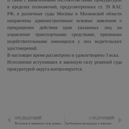
в пределах полномочий, предусмотренных ст. 39 КАС
РФ, в различные суды Москвы и Московской области
направлены административные исковые заявления о
прекращении действия прав указанных лиц на
управление транспортными средствами, признании
недействительными имеющихся у них водительских
удостоверений.
В настоящее время рассмотрено и удовлетворено 3 иска.
Исполнение вступивших в законную силу решений суда
прокуратурой округа контролируется.
ПРЕДЫДУЩИЙ
СЛЕДУЮЩИЙ
Вступило в законную силу решение суда об удовлетворении исковых требований прокурора округа об устранении нарушений земельного законодательства
Требования прокурора о взыскании суммы неуплаченных налогов судом удовлетворены в полном объеме