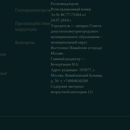
Роскомнадзором.
Регистрационный номер
Госнаркоконтроль
Эл № ФС77-73364 от
24.07.2018 г.
Противодействие
Учредитель — аппарат Совета
коррупции
депутатов внутригородского
муниципального образования –
Контакты
муниципальный округ
Восточное Измайлово в городе
Москве.
ная
Главный редактор —
Кочерёжкин Н.А.
Адрес редакции: 105077, г.
ные
Москва, Измайловский бульвар,
д. 50. т. +74994636209
Содержит материал
возрастной категории 12+