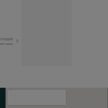
ДУЮЩИЙ
шего двора