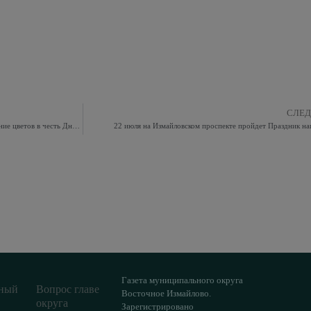
СЛЕ
У Памятного знака в Саду ветеранов прошло возложение цветов в честь Дня памяти и скорби
22 июля на Измайловском проспекте пройдет Праздник на
Газета муниципального округа
ный
Вопрос главе
Восточное Измайлово.
округа
Зарегистрировано