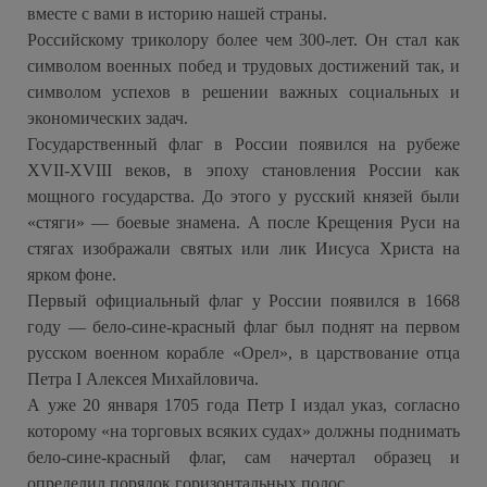
вместе с вами в историю нашей страны.
Российскому триколору более чем 300‑лет. Он стал как
символом военных побед и трудовых достижений так, и
символом успехов в решении важных социальных и
экономических задач.
Государственный флаг в России появился на рубеже
XVII‑XVIII веков, в эпоху становления России как
мощного государства. До этого у русский князей были
«стяги» — боевые знамена. А после Крещения Руси на
стягах изображали святых или лик Иисуса Христа на
ярком фоне.
Первый официальный флаг у России появился в 1668
году — бело‑сине‑красный флаг был поднят на первом
русском военном корабле «Орел», в царствование отца
Петра I Алексея Михайловича.
А уже 20 января 1705 года Петр I издал указ, согласно
которому «на торговых всяких судах» должны поднимать
бело‑сине‑красный флаг, сам начертал образец и
определил порядок горизонтальных полос.