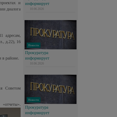
проектах и
информирует
нии диалога
10.06.2026
1 адресам,
, д.22), 16
Новости
Прокуратура
 в районе.
информирует
10.06.2026
ия Советом
Новости
тчеты».
Прокуратура
информирует