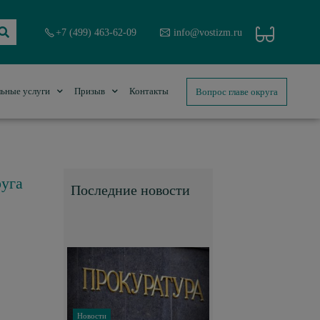
+7 (499) 463-62-09
info@vostizm.ru
Вопрос главе округа
ьные услуги
Призыв
Контакты
руга
Последние новости
Новости