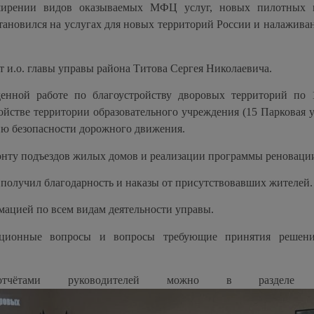
сширении видов оказываемых МФЦ услуг, новых пилотных 
тановился на услугах для новых территорий России и налажива
т и.о. главы управы района Титова Сергея Николаевича.
енной работе по благоустройству дворовых территорий по 1
йстве территории образовательного учреждения (15 Парковая ул.
ию безопасности дорожного движения.
онту подъездов жилых домов и реализации программы реновации
, получил благодарность и наказы от присутствовавших жителей.
мацией по всем видам деятельности управы.
зационные вопросы и вопросы требующие принятия решен
чётами руководителей можно в разделе «о