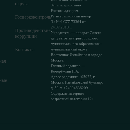
округа
Зарегистрировано
Роскомнадзором.
Регистрационный номер
Госнаркоконтроль
Эл № ФС77-73364 от
24.07.2018 г.
Противодействие
Учредитель — аппарат Совета
коррупции
депутатов внутригородского
муниципального образования –
Контакты
муниципальный округ
Восточное Измайлово в городе
Москве.
ная
Главный редактор —
Кочерёжкин Н.А.
Адрес редакции: 105077, г.
ные
Москва, Измайловский бульвар,
д. 50. т. +74994636209
Содержит материал
возрастной категории 12+