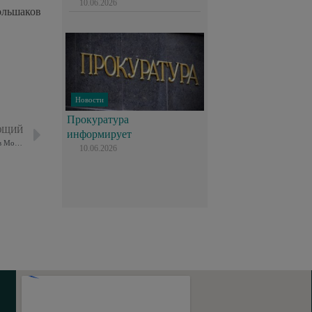
10.06.2026
ольшаков
Новости
Прокуратура
ЮЩИЙ
информирует
«Рубеж» памяти: в Восточном Измайлове почтили подвиг защитников Москвы
10.06.2026