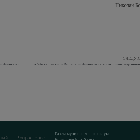
Николай Б
СЛЕДУ
ом Измайлово
Газета муниципального округа
ный
Вопрос главе
Восточное Измайлово.