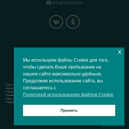
info@vostizm.ru
x
НАШЕ МЕСТОПОЛОЖЕНИЕ НА КАРТЕ
Мы используем файлы Cookie для того,
чтобы сделать Ваше пребывание на
нашем сайте максимально удобным.
Продолжив использование сайта, вы
Газета муниципального округа Восточное Измайлово.
соглашаетесь с
Зарегистрировано Роскомнадзором свидетельство Эл № ФС77-73364 от 24.07.2018 г.
Учредитель — аппарат Совета депутатов муниципального округа Восточное Измайлово.
Политикой использования файлов Cookie
Главный редактор — Кочерёжкин Н.А.
Адрес редакции: 105077, г. Москва, Измайловский бульвар, д. 50. т. +74994636209
Содержит материал возрастной категории 12+
Принять
Все права защищены © 2021
ВВЕРХ