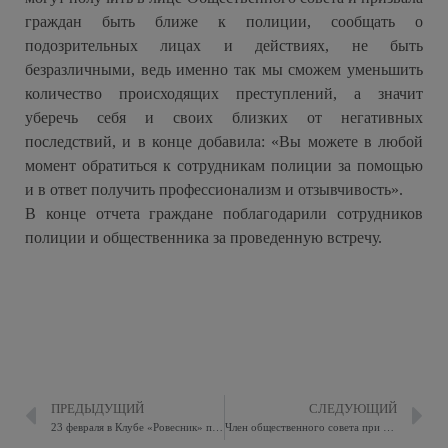
граждан быть ближе к полиции, сообщать о
подозрительных лицах и действиях, не быть
безразличными, ведь именно так мы сможем уменьшить
количество происходящих преступлений, а значит
уберечь себя и своих близких от негативных
последствий, и в конце добавила: «Вы можете в любой
момент обратиться к сотрудникам полиции за помощью
и в ответ получить профессионализм и отзывчивость».
В конце отчета граждане поблагодарили сотрудников
полиции и общественника за проведенную встречу.
ПРЕДЫДУЩИЙ
СЛЕДУЮЩИЙ
23 февраля в Клубе «Ровесник» прошёл турнир по шахматам
Член общественного совета при УВД по ВАО Артём Бушуев принял участие в отчете участкового уполномоченного полиции ОМВД России по району Ивановское.