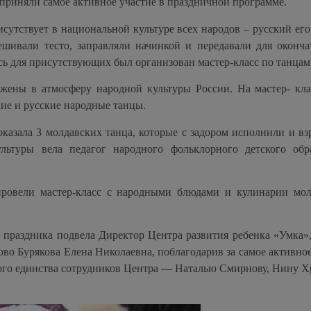
 приняли самое активное участие в праздничной программе.
исутствует в национальной культуре всех народов – русский его
шивали тесто, заправляли начинкой и передавали для оконча
ь для присутствующих был организован мастер-класс по танцам
ужены в атмосферу народной культуры России. На мастер- кла
кие и русские народные танцы.
казала 3 молдавских танца, которые с задором исполнили и вз
льтуры вела педагог народного фольклорного детского обр
ровели мастер-класс с народными блюдами и кулинарии мол
о праздника подвела Директор Центра развития ребенка «Умка»,
о Бурякова Елена Николаевна, поблагодарив за самое активное
ого единства сотрудников Центра — Наталью Смирнову, Нину Х