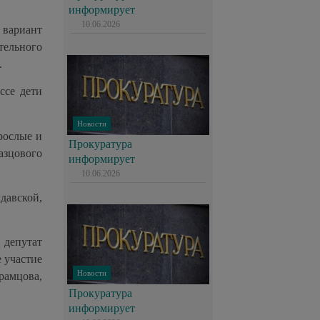
информирует
10.06.2026
 вариант
тельного
.
ссе дети
Новости
рослые и
Прокуратура
азцового
информирует
10.06.2026
давской,
 депутат
 участие
Новости
рамцова,
Прокуратура
информирует