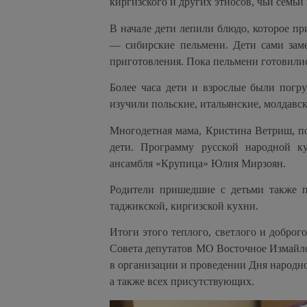
киргизского и других этносов, чьи семьи
В начале дети лепили блюдо, которое пр
— сибирские пельмени. Дети сами заме
приготовления. Пока пельмени готовилис
Более часа дети и взрослые были погр
изучили польские, итальянские, молдавс
Многодетная мама, Кристина Ветриш, по
дети. Программу русской народной ку
ансамбля «Крупица» Юлия Мирзоян.
Родители пришедшие с детьми также п
таджикской, киргизской кухни.
Итоги этого теплого, светлого и доброг
Совета депутатов МО Восточное Измайлов
в организации и проведении Дня народн
а также всех присутствующих.