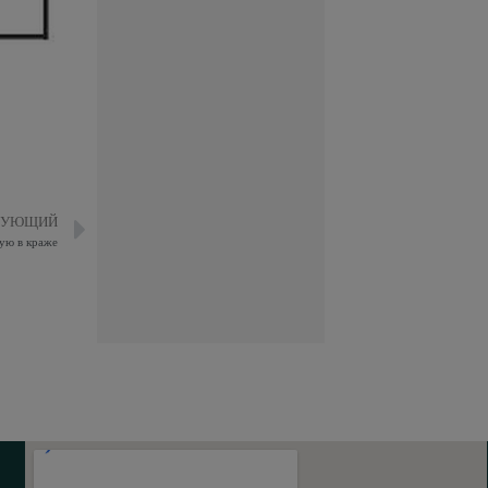
ДУЮЩИЙ
ую в краже