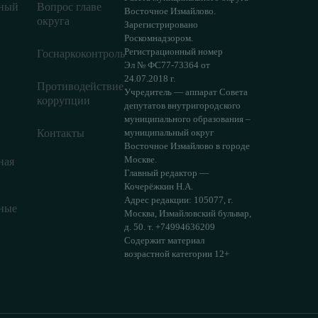
ный
Вопрос главе
Восточное Измайлово.
округа
Зарегистрировано
Роскомнадзором.
Регистрационный номер
Госнаркоконтроль
Эл № ФС77-73364 от
24.07.2018 г.
Противодействие
Учредитель — аппарат Совета
коррупции
депутатов внутригородского
муниципального образования –
Контакты
муниципальный округ
Восточное Измайлово в городе
Москве.
ная
Главный редактор —
Кочерёжкин Н.А.
Адрес редакции: 105077, г.
ные
Москва, Измайловский бульвар,
д. 50. т. +74994636209
Содержит материал
возрастной категории 12+