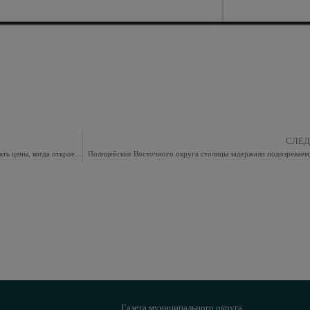
СЛЕ
Театр теней в Восточном Измайлове не будет поднимать цены, когда откроется вновь
Полицейские Восточного округа столицы задержали подозреваем
Газета муниципального округа