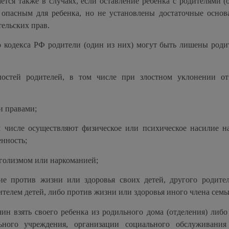
тся также в случаях, если оставление ребенка с родителями (
я опасным для ребенка, но не установлены достаточные основ
тельских прав.
о кодекса РФ родители (один из них) могут быть лишены роди
остей родителей, в том числе при злостном уклонении о
и правами;
 числе осуществляют физическое или психическое насилие н
нность;
голизмом или наркоманией;
 против жизни или здоровья своих детей, другого родител
ителем детей, либо против жизни или здоровья иного члена семь
н взять своего ребенка из родильного дома (отделения) либо
льного учреждения, организации социального обслуживани