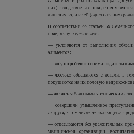
Ограничение родительских прав допускае
них) вследствие их поведения являетс
лишения родителей (одного из них) роди
В соответствии со статьей 69 Семейног
прав, в случае, если они:
— уклоняются от выполнения обязанн
алиментов;
— злоупотребляют своими родительским
— жестоко обращаются с детьми, в том
покушаются на их половую неприкоснове
— являются больными хроническим алко
— совершили умышленное преступление
супруга, в том числе не являющегося род
— отказываются без уважительных причи
медицинской организации, воспитате