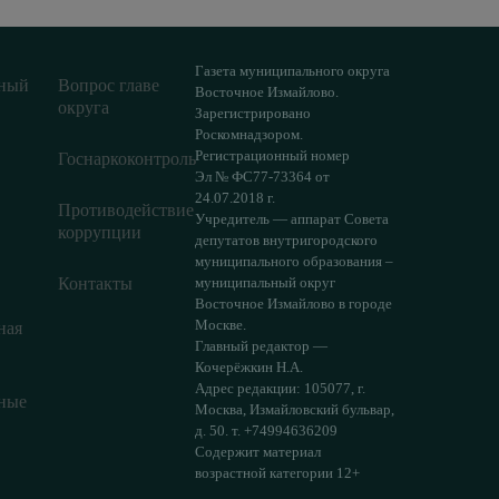
Газета муниципального округа
ный
Вопрос главе
Восточное Измайлово.
округа
Зарегистрировано
Роскомнадзором.
Регистрационный номер
Госнаркоконтроль
Эл № ФС77-73364 от
24.07.2018 г.
Противодействие
Учредитель — аппарат Совета
коррупции
депутатов внутригородского
муниципального образования –
Контакты
муниципальный округ
Восточное Измайлово в городе
Москве.
ная
Главный редактор —
Кочерёжкин Н.А.
Адрес редакции: 105077, г.
ные
Москва, Измайловский бульвар,
д. 50. т. +74994636209
Содержит материал
возрастной категории 12+