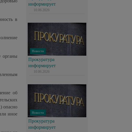
здоровью
информирует
10.06.2026
нность в
полнение
Новости
е органы
Прокуратура
информирует
10.06.2026
овленным
шение об
тельских
х) опасно
Новости
 или иное
Прокуратура
информирует