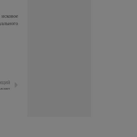
 исковое
уального
ЮЩИЙ
ъясняет