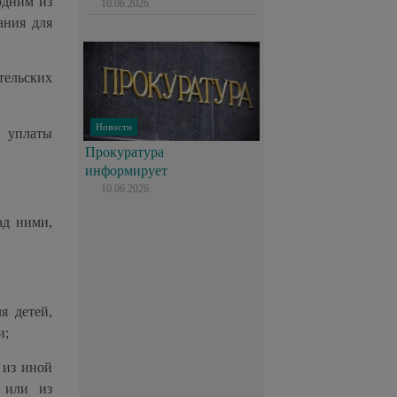
одним из
10.06.2026
ания для
тельских
Новости
т уплаты
Прокуратура
информирует
10.06.2026
ад ними,
я детей,
и;
 из иной
я или из