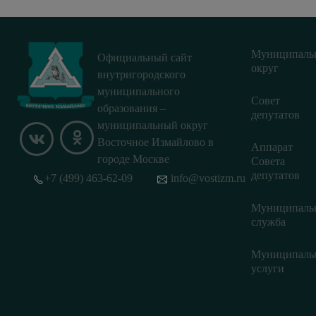
Муниципаль
Официальный сайт
округ
внутригородского
муниципального
Совет
образования –
депутатов
муниципальный округ
Восточное Измайлово в
Аппарат
городе Москве
Совета
депутатов
+7 (499) 463-62-09
info@vostizm.ru
Муниципаль
служба
Муниципаль
услуги