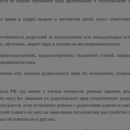
тели не вправе причинять вред физическому и психическому 
е права в ущерб правам и интересам детей, несут ответстве
етственность родителей за неисполнение или ненадлежащее ис
ю, обучению, защите прав и интересов несовершеннолетних.
правонарушениях, предусмотренных указанной статьей, вправ
совершеннолетних.
ничены или лишены родительских прав по основаниям, устан
декса РФ суд может с учетом интересов ребенка принять ре
 из них) без лишения их родительских прав (ограничении роди
пускается, если оставление ребенка с родителями (одним из ни
телей (одного из них) не зависящим (психическое расстройство
ых обстоятельств и другие).