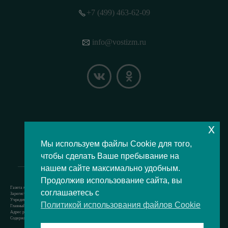
+7 (499) 463-62-09
info@vostizm.ru
x
НАШЕ МЕСТОПОЛОЖЕНИЕ НА КАРТЕ
Мы используем файлы Cookie для того,
чтобы сделать Ваше пребывание на
нашем сайте максимально удобным.
Продолжив использование сайта, вы
Газета муниципального округа Восточное Измайлово.
соглашаетесь с
Зарегистрировано Роскомнадзором свидетельство Эл № ФС77-73364 от 24.07.2018 г.
Учредитель — аппарат Совета депутатов муниципального округа Восточное Измайлово.
Политикой использования файлов Cookie
Главный редактор — Кочерёжкин Н.А.
Адрес редакции: 105077, г. Москва, Измайловский бульвар, д. 50. т. +74994636209
Содержит материал возрастной категории 12+