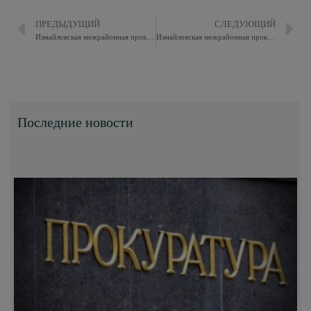
ПРЕДЫДУЩИЙ
СЛЕДУЮЩИЙ
Измайловская межрайонная прокуратура разъясняет, Информация абитуриентам для участия в конкурсном отборе в институт прокуратуры
Измайловская межрайонная прокуратура разъясняет, Уголовная ответственность за незаконные производство и оборот табачной и никотинсодержащей продукции, сырья для их производства
Последние новости