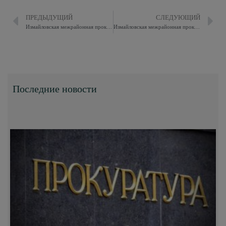
ПРЕДЫДУЩИЙ
СЛЕДУЮЩИЙ
Измайловская межрайонная прокуратура разъясняет, что такое «антикоррупционная оговорка», и в каких случаях она применяется?
Измайловская межрайонная прокуратура разъясняет, Информация абитуриентам для участия в конкурсном отборе в институт прокуратуры
Последние новости