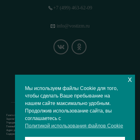
+7 (499) 463-62-09
info@vostizm.ru
x
НАШЕ МЕСТОПОЛОЖЕНИЕ НА КАРТЕ
Мы используем файлы Cookie для того,
чтобы сделать Ваше пребывание на
нашем сайте максимально удобным.
Продолжив использование сайта, вы
Газета муниципального округа Восточное Измайлово.
соглашаетесь с
Зарегистрировано Роскомнадзором свидетельство Эл № ФС77-73364 от 24.07.2018 г.
Учредитель — аппарат Совета депутатов муниципального округа Восточное Измайлово.
Политикой использования файлов Cookie
Главный редактор — Кочерёжкин Н.А.
Адрес редакции: 105077, г. Москва, Измайловский бульвар, д. 50. т. +74994636209
Содержит материал возрастной категории 12+