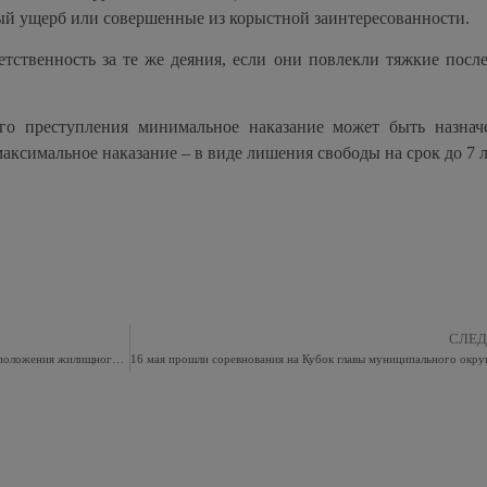
й ущерб или совершенные из корыстной заинтересованности.
етственность за те же деяния, если они повлекли тяжкие посл
го преступления минимальное наказание может быть назнач
максимальное наказание – в виде лишения свободы на срок до 7 л
СЛЕ
Измайловская межрайонная прокуратура разъясняет, положения жилищного законодательства: оплата за содержание и ремонт жилых помещений для нанимателей не может превышать плату, установленную органом местного самоуправления