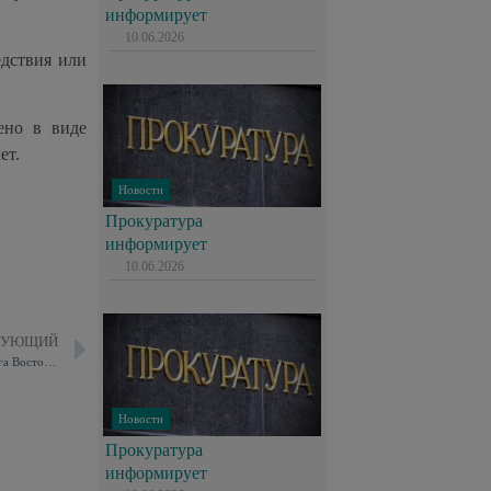
информирует
10.06.2026
едствия или
ено в виде
ет.
Новости
Прокуратура
информирует
10.06.2026
ДУЮЩИЙ
16 мая прошли соревнования на Кубок главы муниципального округа Восточного Измайлово по фаертагу.
Новости
Прокуратура
информирует