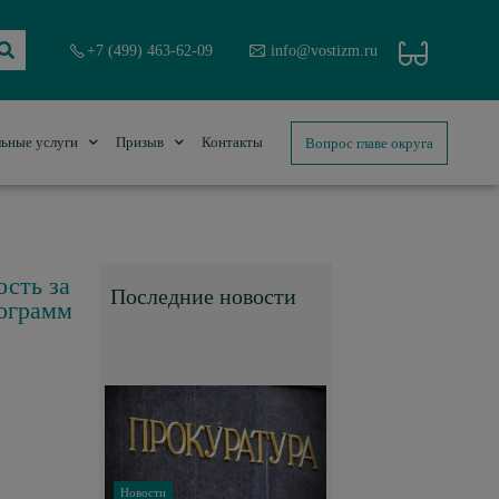
+7 (499) 463-62-09
info@vostizm.ru
Вопрос главе округа
ьные услуги
Призыв
Контакты
ость за
Последние новости
рограмм
Новости