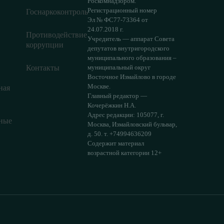
Роскомнадзором.
Регистрационный номер
Госнаркоконтроль
Эл № ФС77-73364 от
24.07.2018 г.
Противодействие
Учредитель — аппарат Совета
коррупции
депутатов внутригородского
муниципального образования –
Контакты
муниципальный округ
Восточное Измайлово в городе
Москве.
ная
Главный редактор —
Кочерёжкин Н.А.
Адрес редакции: 105077, г.
ные
Москва, Измайловский бульвар,
д. 50. т. +74994636209
Содержит материал
возрастной категории 12+