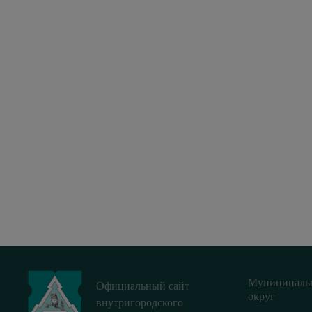
Муниципаль
Официальный сайт
округ
внутригородского