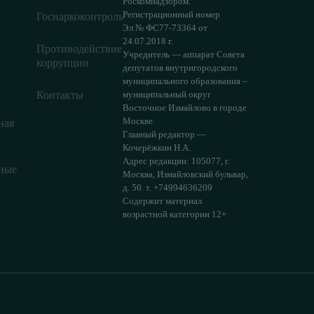
Роскомнадзором.
Регистрационный номер
Госнаркоконтроль
Эл № ФС77-73364 от
24.07.2018 г.
Противодействие
Учредитель — аппарат Совета
коррупции
депутатов внутригородского
муниципального образования –
Контакты
муниципальный округ
Восточное Измайлово в городе
Москве.
ная
Главный редактор —
Кочерёжкин Н.А.
Адрес редакции: 105077, г.
ные
Москва, Измайловский бульвар,
д. 50. т. +74994636209
Содержит материал
возрастной категории 12+