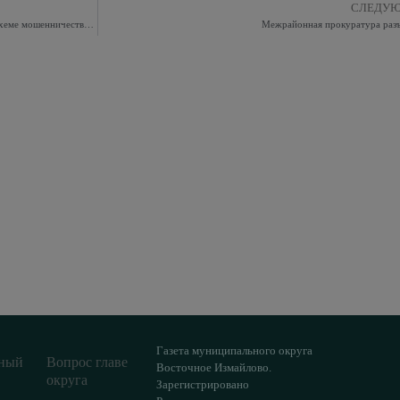
СЛЕДУ
Межрайонная прокуратура предупреждает о новой схеме мошенничества
Межрайонная прокуратура раз
Газета муниципального округа
ный
Вопрос главе
Восточное Измайлово.
округа
Зарегистрировано