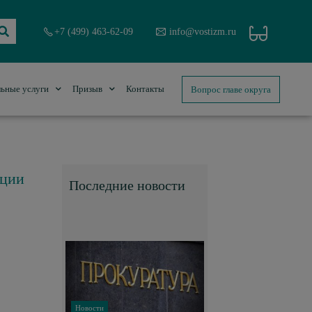
+7 (499) 463-62-09
info@vostizm.ru
Вопрос главе округа
ьные услуги
Призыв
Контакты
кции
Последние новости
Новости