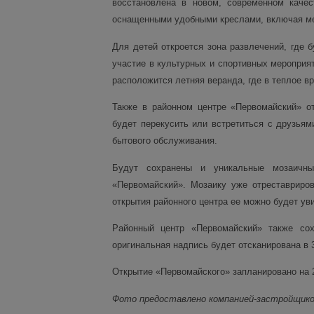
восстановлена в новом, современном качес
оснащенными удобными креслами, включая ме
Для детей откроется зона развлечений, где 
участие в культурных и спортивных мероприят
расположится летняя веранда, где в теплое в
Также в районном центре «Первомайский» о
будет перекусить или встретиться с друзьям
бытового обслуживания.
Будут сохранены и уникальные мозаичны
«Первомайский». Мозаику уже отреставриров
открытия районного центра ее можно будет ув
Районный центр «Первомайский» также сох
оригинальная надпись будет отсканирована в
Открытие «Первомайского» запланировано на 2
Фото предоставлено компанией-застройщик