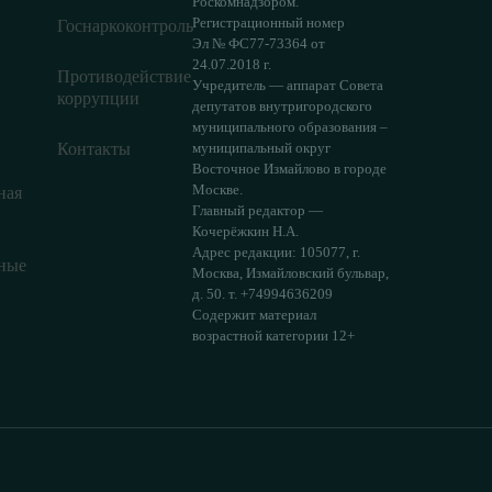
Роскомнадзором.
Регистрационный номер
Госнаркоконтроль
Эл № ФС77-73364 от
24.07.2018 г.
Противодействие
Учредитель — аппарат Совета
коррупции
депутатов внутригородского
муниципального образования –
Контакты
муниципальный округ
Восточное Измайлово в городе
Москве.
ная
Главный редактор —
Кочерёжкин Н.А.
Адрес редакции: 105077, г.
ные
Москва, Измайловский бульвар,
д. 50. т. +74994636209
Содержит материал
возрастной категории 12+