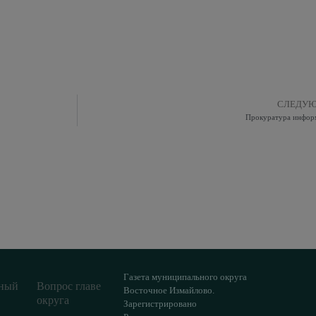
СЛЕДУ
Прокуратура инфор
Газета муниципального округа
ный
Вопрос главе
Восточное Измайлово.
округа
Зарегистрировано