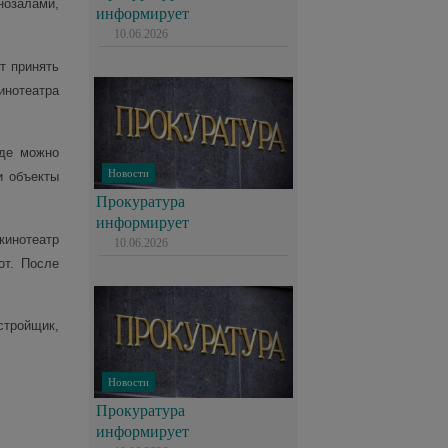
нозалами,
информирует
10.06.2026
т принять
инотеатра
где можно
Новости
и объекты
Прокуратура
информирует
инотеатр
10.06.2026
от. После
стройщик,
Новости
Прокуратура
информирует