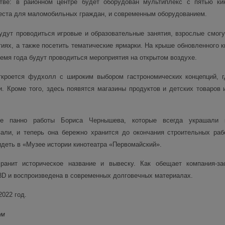
тве: в районном центре будет оборудован мультиплекс с пятью ки
ста для маломобильных граждан, и современным оборудованием.
будут проводиться игровые и образовательные занятия, взрослые смогу
иях, а также посетить тематические ярмарки. На крыше обновленного к
ремя года будут проводиться мероприятия на открытом воздухе.
ткроется фудхолл с широким выбором гастрономических концепций, 
и. Кроме того, здесь появятся магазины продуктов и детских товаров 
е панно работы Бориса Чернышева, которые всегда украшали к
али, и теперь она бережно хранится до окончания строительных раб
идеть в «Музее истории кинотеатра «Первомайский».
ранит историческое название и вывеску. Как обещает компания-за
 3D и воспроизведена в современных долговечных материалах.
022 год.
ом