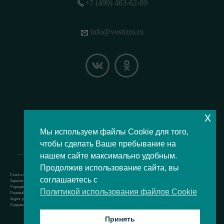
+7 (499) 463-62-09
info@vostizm.ru
x
НАШЕ МЕСТОПОЛОЖЕНИЕ НА КАРТЕ
Мы используем файлы Cookie для того,
чтобы сделать Ваше пребывание на
нашем сайте максимально удобным.
Продолжив использование сайта, вы
Газета муниципального округа Восточное Измайлово.
соглашаетесь с
Зарегистрировано Роскомнадзором свидетельство Эл № ФС77-73364 от 24.07.2018 г.
Учредитель — аппарат Совета депутатов муниципального округа Восточное Измайлово.
Политикой использования файлов Cookie
Главный редактор — Кочерёжкин Н.А.
Адрес редакции: 105077, г. Москва, Измайловский бульвар, д. 50. т. +74994636209
Содержит материал возрастной категории 12+
Принять