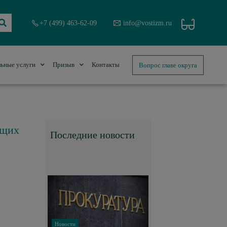
+7 (499) 463-62-09
info@vostizm.ru
Вопрос главе округа
ьные услуги
Призыв
Контакты
ющих
Последние новости
Новости