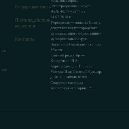
Роскомнадзором.
Регистрационный номер
Госнаркоконтроль
Эл № ФС77-73364 от
24.07.2018 г.
Противодействие
Учредитель — аппарат Совета
коррупции
депутатов внутригородского
муниципального образования –
Контакты
муниципальный округ
Восточное Измайлово в городе
Москве.
ная
Главный редактор —
Кочерёжкин Н.А.
Адрес редакции: 105077, г.
ные
Москва, Измайловский бульвар,
д. 50. т. +74994636209
Содержит материал
возрастной категории 12+