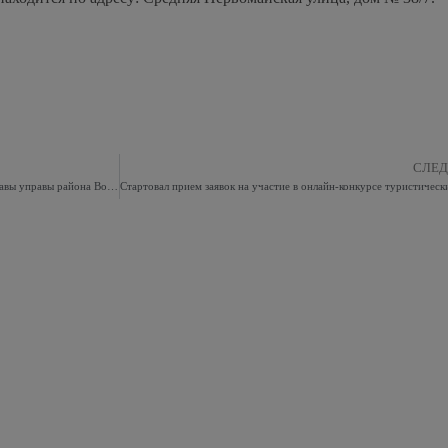
СЛЕ
На 16-й Парковой улице пройдет субботний обход главы управы района Восточное Измайлово города Москвы