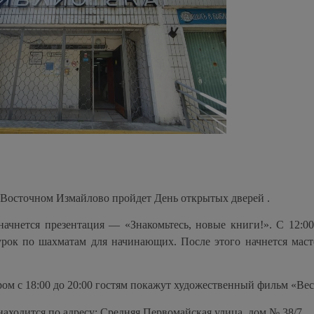
 в Восточном Измайлово пройдет День открытых дверей .
 начнется презентация — «Знакомьтесь, новые книги!». С 12:00
рок по шахматам для начинающих. После этого начнется маст
ером с 18:00 до 20:00 гостям покажут художественный фильм «Вес
аходится по адресу: Средняя Первомайская улица, дом № 38/7.