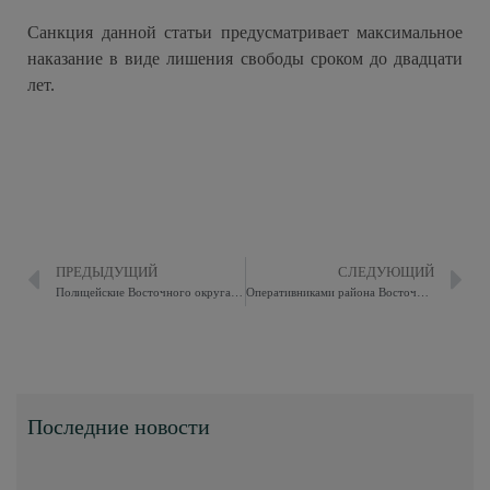
Санкция данной статьи предусматривает максимальное
наказание в виде лишения свободы сроком до двадцати
лет.
ПРЕДЫДУЩИЙ
СЛЕДУЮЩИЙ
Полицейские Восточного округа Москвы раскрыли мошенничество, совершенное более двух лет назад
Оперативниками района Восточное Измайлово задержан подозреваемый в совершении тяжкого преступления
Последние новости