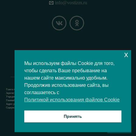
info@vostizm.ru
x
НАШЕ МЕСТОПОЛОЖЕНИЕ НА КАРТЕ
Мы используем файлы Cookie для того,
чтобы сделать Ваше пребывание на
нашем сайте максимально удобным.
Продолжив использование сайта, вы
Газета муниципального округа Восточное Измайлово.
соглашаетесь с
Зарегистрировано Роскомнадзором свидетельство Эл № ФС77-73364 от 24.07.2018 г.
Учредитель — аппарат Совета депутатов муниципального округа Восточное Измайлово.
Политикой использования файлов Cookie
Главный редактор — Кочерёжкин Н.А.
Адрес редакции: 105077, г. Москва, Измайловский бульвар, д. 50. т. +74994636209
Содержит материал возрастной категории 12+
Принять
Все права защищены © 2021
ВВЕРХ