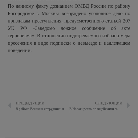
По данному факту дознанием ОМВД России по району
Богородское г. Москвы возбуждено уголовное дело по
признакам преступления, предусмотренного статьей 207
УК РФ «Заведомо ложное сообщение об акте
терроризма». В отношении подозреваемого избрана мера
пресечения в виде подписки о невыезде и надлежащем
поведении.
ПРЕДЫДУЩИЙ
СЛЕДУЮЩИЙ
В районе Вешняки сотрудники полиции задержали подозреваемого в покушении на сбыт наркотического средства
В Новогиреево полицейскими задержан подозреваемый в покушении на сбыт наркотиков