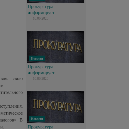
Прокуратура
информирует
10.06.2026
Новости
Прокуратура
информирует
авлял свою
10.06.2026
тв.
тительного
ступления,
атическое
Новости
налогов». В
и.
Прокуратура