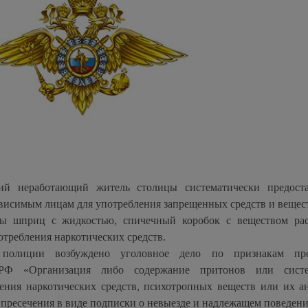
ний неработающий житель столицы систематически предост
ависимым лицам для употребления запрещенных средств и вещес
ты шприц с жидкостью, спичечный коробок с веществом рас
требления наркотических средств.
 полиции возбуждено уголовное дело по признакам пре
РФ «Организация либо содержание притонов или систем
ения наркотических средств, психотропных веществ или их а
пресечения в виде подписки о невыезде и надлежащем поведени