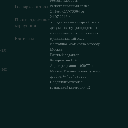
Роскомнадзором.
Регистрационный номер
Госнаркоконтроль
Эл № ФС77-73364 от
24.07.2018 г.
Противодействие
Учредитель — аппарат Совета
коррупции
депутатов внутригородского
муниципального образования –
Контакты
муниципальный округ
Восточное Измайлово в городе
Москве.
ная
Главный редактор —
Кочерёжкин Н.А.
Адрес редакции: 105077, г.
ные
Москва, Измайловский бульвар,
д. 50. т. +74994636209
Содержит материал
возрастной категории 12+