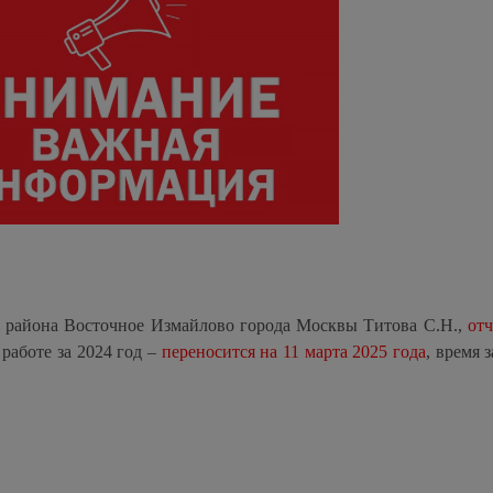
ы района Восточное Измайлово города Москвы Титова С.Н.,
отч
работе за 2024 год –
переносится на 11 марта 2025 года
, время 