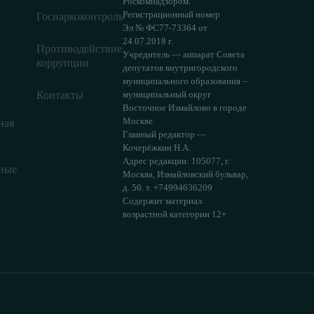
Роскомнадзором.
Регистрационный номер
Госнаркоконтроль
Эл № ФС77-73364 от
24.07.2018 г.
Противодействие
Учредитель — аппарат Совета
коррупции
депутатов внутригородского
муниципального образования –
Контакты
муниципальный округ
Восточное Измайлово в городе
Москве.
ная
Главный редактор —
Кочерёжкин Н.А.
Адрес редакции: 105077, г.
ные
Москва, Измайловский бульвар,
д. 50. т. +74994636209
Содержит материал
возрастной категории 12+