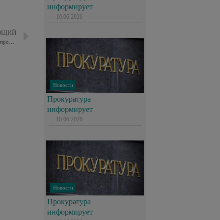
информирует
10.06.2026
ЮЩИЙ
Помощник Измайловского межрайонного прокурора Нырова Тамара провела лекцию учащимся школы № 1508.
Новости
Прокуратура
информирует
10.06.2026
Новости
Прокуратура
информирует