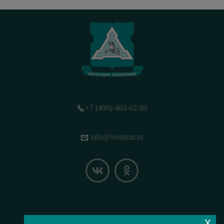
+7 (499) 463-62-09
info@vostizm.ru
x