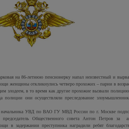
арковая на 86-летнюю пенсионерку напал неизвестный и вырва
ощи женщины откликнулись четверо прохожих – парни в возрас
щим злодеем, в то время как другие прохожие вызвали полицию
да полиции они осуществляли преследование злоумышленник
 начальника УВД по ВАО ГУ МВД России по г. Москве подп
 председатель Общественного совета Антон Петров за а
ощи в задержании преступника наградили ребят благодарс