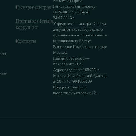
Роскомнадзором.
Регистрационный номер
Госнаркоконтроль
Эл № ФС77-73364 от
24.07.2018 г.
Противодействие
Учредитель — аппарат Совета
коррупции
депутатов внутригородского
муниципального образования –
Контакты
муниципальный округ
Восточное Измайлово в городе
Москве.
ная
Главный редактор —
Кочерёжкин Н.А.
Адрес редакции: 105077, г.
ные
Москва, Измайловский бульвар,
д. 50. т. +74994636209
Содержит материал
возрастной категории 12+