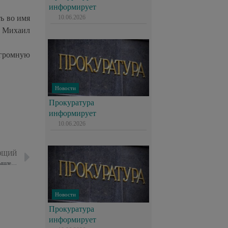
информирует
ь во имя
10.06.2026
л Михаил
громную
Новости
Прокуратура
информирует
10.06.2026
ЮЩИЙ
В УВД по ВАО наградили школьников за помощь в задержании злоумышленника
Новости
Прокуратура
информирует