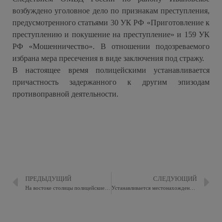
возбуждено уголовное дело по признакам преступления,
предусмотренного статьями 30 УК РФ «Приготовление к
преступлению и покушение на преступление» и 159 УК
РФ «Мошенничество». В отношении подозреваемого
избрана мера пресечения в виде заключения под стражу.
В настоящее время полицейскими устанавливается
причастность задержанного к другим эпизодам
противоправной деятельности.
ПРЕДЫДУЩИЙ
СЛЕДУЮЩИЙ
На востоке столицы полицейские задержали подозреваемого в покушении на сбыт наркотического средства
Устанавливается местонахождение Чумбуридзе Нестан Титикоевны