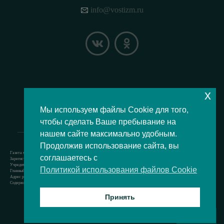
info@vostizm.ru
x
НАШЕ МЕСТОПОЛОЖЕНИЕ НА КАРТЕ
Мы используем файлы Cookie для того,
чтобы сделать Ваше пребывание на
нашем сайте максимально удобным.
Продолжив использование сайта, вы
Газета муниципального округа Восточное Измайлово.
соглашаетесь с
Зарегистрировано Роскомнадзором свидетельство Эл № ФС77-73364 от 24.07.2018 г.
Учредитель — аппарат Совета депутатов муниципального округа Восточное Измайлово.
Политикой использования файлов Cookie
Главный редактор — Кочерёжкин Н.А.
Адрес редакции: 105077, г. Москва, Измайловский бульвар, д. 50. т. +74994636209
Содержит материал возрастной категории 12+
Принять
Все права защищены © 2021
ВВЕРХ