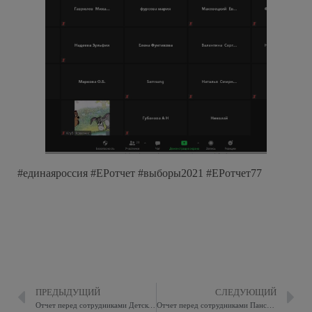
#единаяроссия #ЕРотчет #выборы2021 #ЕРотчет77
ПРЕДЫДУЩИЙ
СЛЕДУЮЩИЙ
Отчет перед сотрудниками Детской городской поликлиники №122 Департамента Здравоохранения г. Москвы
Отчет перед сотрудниками Пансионата для ветеранов труда №19 Департамента труда и социальной защиты населения города Москвы