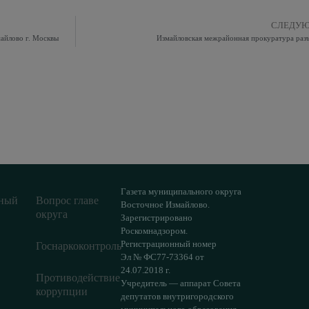
СЛЕДУ
айлово г. Москвы
Измайловская межрайонная прокуратура раз
Газета муниципального округа
ный
Вопрос главе
Восточное Измайлово.
округа
Зарегистрировано
Роскомнадзором.
Регистрационный номер
Госнаркоконтроль
Эл № ФС77-73364 от
24.07.2018 г.
Противодействие
Учредитель — аппарат Совета
коррупции
депутатов внутригородского