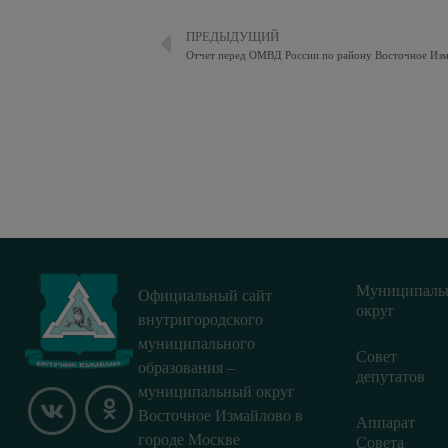
ПРЕДЫДУЩИЙ
Отчет перед ОМВД России по району Восточное Изм
Муниципаль
Официальный сайт
округ
внутригородского
муниципального
Совет
образования –
депутатов
муниципальный округ
Восточное Измайлово в
Аппарат
городе Москве
Совета