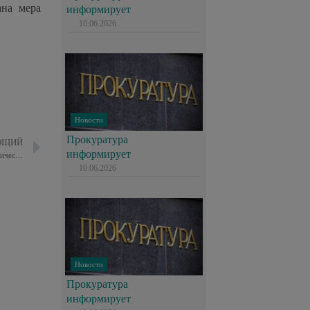
ана мера
информирует
10.06.2026
Новости
Прокуратура
ЮЩИЙ
информирует
Член Общественного совета при УВД по ВАО посетил Центр кинологической службы Восточного округа
10.06.2026
Новости
Прокуратура
информирует