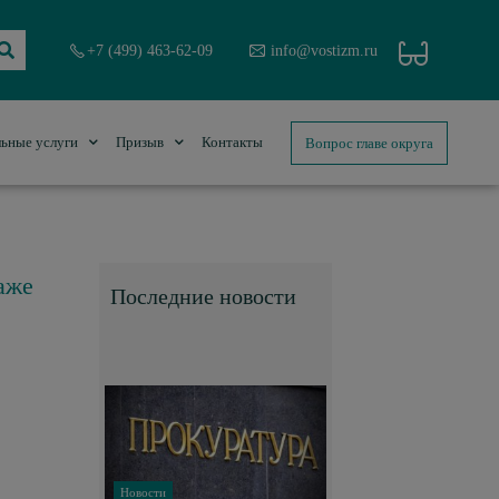
+7 (499) 463-62-09
info@vostizm.ru
Вопрос главе округа
ьные услуги
Призыв
Контакты
аже
Последние новости
Новости