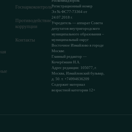
Роскомнадзором.
Регистрационный номер
Госнаркоконтроль
Эл № ФС77-73364 от
24.07.2018 г.
Противодействие
Учредитель — аппарат Совета
коррупции
депутатов внутригородского
муниципального образования –
Контакты
муниципальный округ
Восточное Измайлово в городе
Москве.
ная
Главный редактор —
Кочерёжкин Н.А.
Адрес редакции: 105077, г.
ные
Москва, Измайловский бульвар,
д. 50. т. +74994636209
Содержит материал
возрастной категории 12+