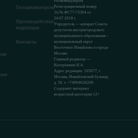
Роскомнадзором.
Регистрационный номер
Госнаркоконтроль
Эл № ФС77-73364 от
24.07.2018 г.
Противодействие
Учредитель — аппарат Совета
коррупции
депутатов внутригородского
муниципального образования –
Контакты
муниципальный округ
Восточное Измайлово в городе
Москве.
ная
Главный редактор —
Кочерёжкин Н.А.
Адрес редакции: 105077, г.
ные
Москва, Измайловский бульвар,
д. 50. т. +74994636209
Содержит материал
возрастной категории 12+