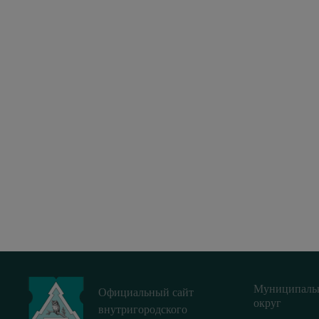
Муниципаль
Официальный сайт
округ
внутригородского