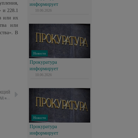
упления,
информирует
 и 228.1
10.06.2026
в или их
ства или
ства». В
Новости
Прокуратура
информирует
10.06.2026
ЮЩИЙ
Председатель ОС Восточного округа совместно с ОБ ДПС ГИБДД УВД провели профилактическое занятие для дошкольников
Новости
Прокуратура
информирует