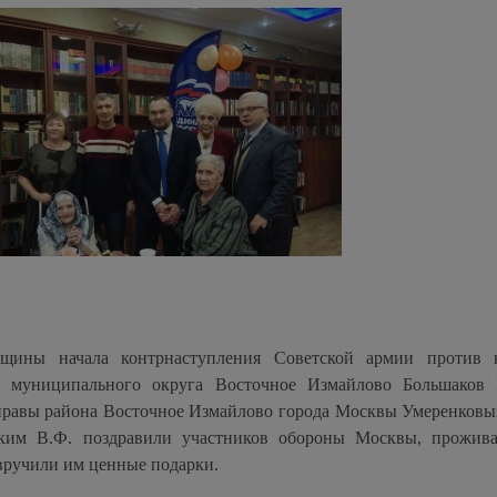
щины начала контрнаступления Советской армии против н
 муниципального округа Восточное Измайлово Большаков 
управы района Восточное Измайлово города Москвы Умеренковы
ским В.Ф. поздравили участников обороны Москвы, прожи
 вручили им ценные подарки.