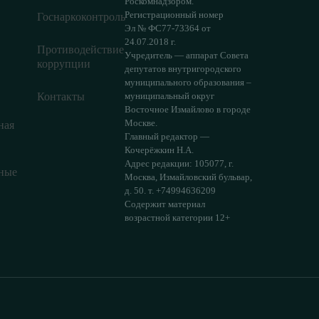
Роскомнадзором.
Регистрационный номер
Госнаркоконтроль
Эл № ФС77-73364 от
24.07.2018 г.
Противодействие
Учредитель — аппарат Совета
коррупции
депутатов внутригородского
муниципального образования –
Контакты
муниципальный округ
Восточное Измайлово в городе
Москве.
ная
Главный редактор —
Кочерёжкин Н.А.
Адрес редакции: 105077, г.
ные
Москва, Измайловский бульвар,
д. 50. т. +74994636209
Содержит материал
возрастной категории 12+