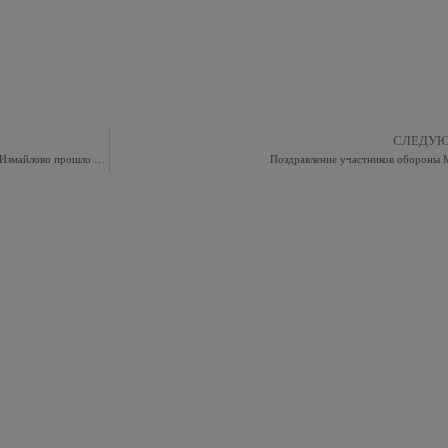
СЛЕДУ
03.12.2019 года в муниципальном округе Восточное Измайлово прошло мероприятие «Рубеж»
Поздравление участников обороны 