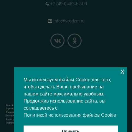
+7 (499) 463-62-09
info@vostizm.ru
x
НАШЕ МЕСТОПОЛОЖЕНИЕ НА КАРТЕ
Мы используем файлы Cookie для того,
чтобы сделать Ваше пребывание на
нашем сайте максимально удобным.
Продолжив использование сайта, вы
Газета муниципального округа Восточное Измайлово.
соглашаетесь с
Зарегистрировано Роскомнадзором свидетельство Эл № ФС77-73364 от 24.07.2018 г.
Учредитель — аппарат Совета депутатов муниципального округа Восточное Измайлово.
Политикой использования файлов Cookie
Главный редактор — Кочерёжкин Н.А.
Адрес редакции: 105077, г. Москва, Измайловский бульвар, д. 50. т. +74994636209
Содержит материал возрастной категории 12+
Принять