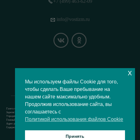
+7 (499) 463-62-09
info@vostizm.ru
x
НАШЕ МЕСТОПОЛОЖЕНИЕ НА КАРТЕ
Мы используем файлы Cookie для того,
чтобы сделать Ваше пребывание на
нашем сайте максимально удобным.
Продолжив использование сайта, вы
Газета муниципального округа Восточное Измайлово.
соглашаетесь с
Зарегистрировано Роскомнадзором свидетельство Эл № ФС77-73364 от 24.07.2018 г.
Учредитель — аппарат Совета депутатов муниципального округа Восточное Измайлово.
Политикой использования файлов Cookie
Главный редактор — Кочерёжкин Н.А.
Адрес редакции: 105077, г. Москва, Измайловский бульвар, д. 50. т. +74994636209
Содержит материал возрастной категории 12+
Принять