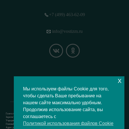
+7 (499) 463-62-09
info@vostizm.ru
x
НАШЕ МЕСТОПОЛОЖЕНИЕ НА КАРТЕ
Мы используем файлы Cookie для того,
чтобы сделать Ваше пребывание на
нашем сайте максимально удобным.
Продолжив использование сайта, вы
Газета муниципального округа Восточное Измайлово.
соглашаетесь с
Зарегистрировано Роскомнадзором свидетельство Эл № ФС77-73364 от 24.07.2018 г.
Учредитель — аппарат Совета депутатов муниципального округа Восточное Измайлово.
Политикой использования файлов Cookie
Главный редактор — Кочерёжкин Н.А.
Адрес редакции: 105077, г. Москва, Измайловский бульвар, д. 50. т. +74994636209