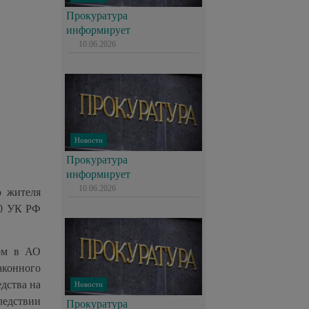
Прокуратура
информирует
10.06.2026
Новости
Прокуратура
информирует
10.06.2026
о жителя
60 УК РФ
цом в АО
аконного
дства на
Новости
едствии
Прокуратура