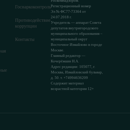
Роскомнадзором.
Регистрационный номер
Госнаркоконтроль
Эл № ФС77-73364 от
24.07.2018 г.
Противодействие
Учредитель — аппарат Совета
коррупции
депутатов внутригородского
муниципального образования –
Контакты
муниципальный округ
Восточное Измайлово в городе
Москве.
ная
Главный редактор —
Кочерёжкин Н.А.
Адрес редакции: 105077, г.
ные
Москва, Измайловский бульвар,
д. 50. т. +74994636209
Содержит материал
возрастной категории 12+