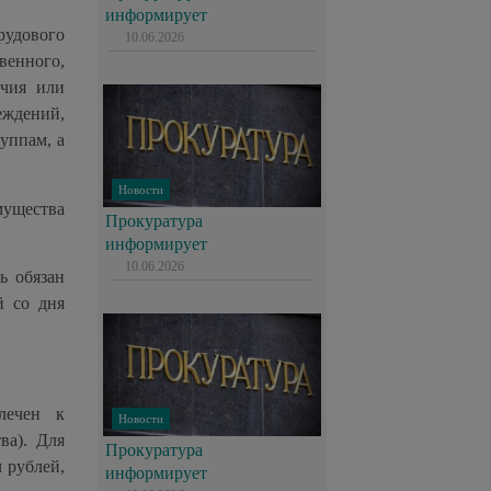
информирует
рудового
10.06.2026
венного,
ичия или
ждений,
уппам, а
Новости
мущества
Прокуратура
информирует
10.06.2026
ь обязан
й со дня
лечен к
Новости
ва). Для
Прокуратура
 рублей,
информирует