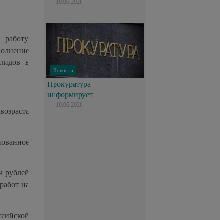
10.06.2026
 работу,
полнение
алидов в
Новости
Прокуратура
информирует
10.06.2026
 возраста
нованное
ч рублей
работ на
ссийской