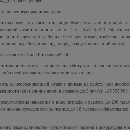
0 до 50 тысяч рублей.
с нарушением прав инвалидов.
нтных мест по квоте инвалиду будет отказано в приеме на
тративной ответственности по ч. 1 ст. 5.42 КоАП РФ (неис
нию или выделению рабочих мест для трудоустройства инв
я приема на работу инвалида в пределах установленной квоты).
составит от 5 до 10 тысяч рублей.
тственность за отказ в приеме на работу лица предпенсионного
а либо необоснованное увольнение такого лица.
пить за необоснованный отказ в приеме на работу или необос
нности или наличия детей в возрасте до 3 лет (ст. 145 УК РФ).
редусмотрены наказания в виде: штрафа в размере до 200 тыся
го дохода осужденного за период до 18 месяцев; обязательных 
дового законодательства осуществляют органы прокуратуры Ро