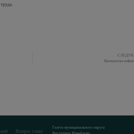
труда.
СЛЕДУ
Прокуратура инфор
Газета муниципального округа
ный
Вопрос главе
Восточное Измайлово.