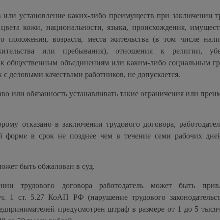
в или установление каких-либо преимуществ при заключении т
 цвета кожи, национальности, языка, происхождения, имущест
о положения, возраста, места жительства (в том числе нал
жительства или пребывания), отношения к религии, убе
к общественным объединениям или каким-либо социальным гр
х с деловыми качествами работников, не допускается.
аво или обязанность устанавливать такие ограничения или преи
рому отказано в заключении трудового договора, работодател
й форме в срок не позднее чем в течение семи рабочих дне
может быть обжалован в суд.
ении трудового договора работодатель может быть прив
ч. 1 ст. 5.27 КоАП РФ (нарушение трудового законодательст
дпринимателей предусмотрен штраф в размере от 1 до 5 тысяч