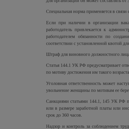
для организации он может составлять от 3
Специальная норма применяется в связи 
Если при наличии в организации вака
работодатель привлекается к админис
работодателем обязанности по созда
соответствии с установленной квотой дл
Штраф для виновного должностного лица 
Статья 144.1 УК РФ предусматривает отве
по мотиву достижения им такого возраст
Уголовная ответственность может насту
увольнение женщины по мотивам ее береме
Санкциями статьями 144.1, 145 УК РФ п
или в размере заработной платы или ино
срок до 360 часов.
Надзор и контроль за соблюдением тру