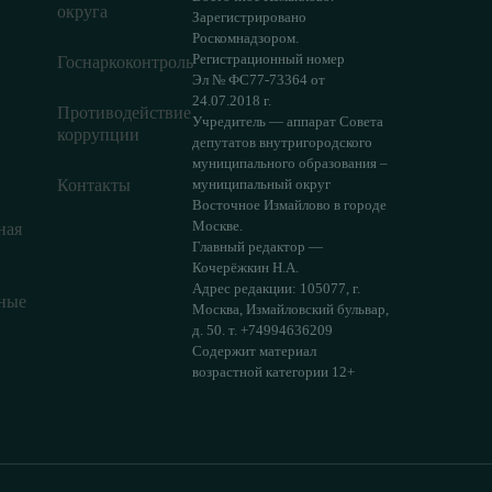
округа
Зарегистрировано
Роскомнадзором.
Регистрационный номер
Госнаркоконтроль
Эл № ФС77-73364 от
24.07.2018 г.
Противодействие
Учредитель — аппарат Совета
коррупции
депутатов внутригородского
муниципального образования –
Контакты
муниципальный округ
Восточное Измайлово в городе
Москве.
ная
Главный редактор —
Кочерёжкин Н.А.
Адрес редакции: 105077, г.
ные
Москва, Измайловский бульвар,
д. 50. т. +74994636209
Содержит материал
возрастной категории 12+