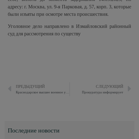
адресу: г. Москва, ул. 9-я Парковая, д. 57, корп. 3, которые
были изъяты при осмотре места происшествия.
Уголовное дело направлено в Измайловский районный
суд для рассмотрения по существу
ПРЕДЫДУЩИЙ
СЛЕДУЮЩИЙ
Краснодарское высшее военное училище имени генерала армии Штеменко С.М. объявляет набор абитуриентов для поступления в единственное по своему профилю военно-учебное заведение Минобороны России.
Прокуратура информирует
Последние новости