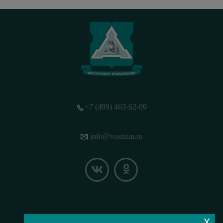
+7 (499) 463-62-09
info@vostizm.ru
x