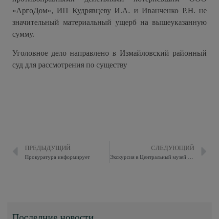
«АргоДом», ИП Кудрявцеву И.А. и Иванченко Р.Н. не
значительный материальный ущерб на вышеуказанную
сумму.
Уголовное дело направлено в Измайловский районный
суд для рассмотрения по существу
ПРЕДЫДУЩИЙ
СЛЕДУЮЩИЙ
Прокуратура информирует
Экскурсия в Центральный музей вооруженных сил Российской Федерации
Последние новости